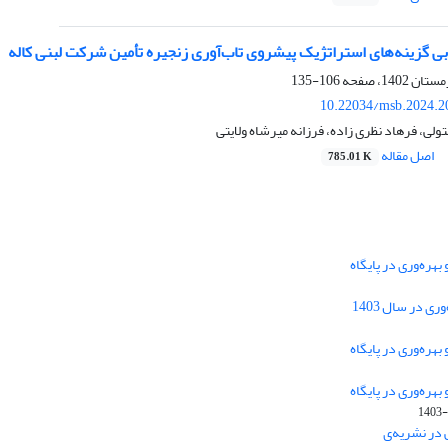
بی گزینه‌های استراتژیک پیشروی تاب‌آوری زنجیره تأمین شرکت لبنی کاله
106-135
10.22034/msb.2024.2
ولی، فرهاد نظری زاده، فرزانه میرشاه ولایتی
اصل مقاله
785.01 K
هره‌وری در پایگاه
دسترسی به مقالات فصلنامه علمی «مهندسی
 در سال 1403
سیستم و بهره‌وری» آزاد است.
هره‌وری در پایگاه
هره‌وری در پایگاه
این نشریه تحت مجوز
ارجاع 4.0 بین
Creative Commons
1403-
المللی قرار دارد.
 در نشریه‌ی