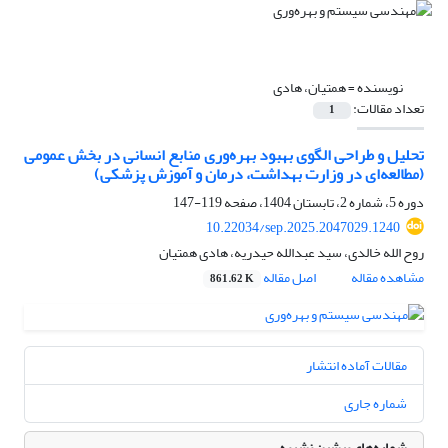
نویسنده =
همتیان، هادی
تعداد مقالات:
1
تحلیل و طراحی الگوی بهبود بهره‌وری منابع انسانی در بخش عمومی
(مطالعه‌ای در وزارت بهداشت، درمان و آموزش پزشکی)
دوره 5، شماره 2، تابستان 1404، صفحه
119-147
10.22034/sep.2025.2047029.1240
روح الله خالدی، سید عبدالله حیدریه، هادی همتیان
مشاهده مقاله
اصل مقاله
861.62 K
مقالات آماده انتشار
شماره جاری
شماره‌های پیشین نشریه