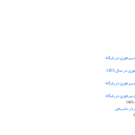
هره‌وری در پایگاه
دسترسی به مقالات فصلنامه علمی «مهندسی
 در سال 1403
سیستم و بهره‌وری» آزاد است.
هره‌وری در پایگاه
هره‌وری در پایگاه
این نشریه تحت مجوز
ارجاع 4.0 بین
Creative Commons
1403-
المللی قرار دارد.
 در نشریه‌ی
The journal is licensed under Creative Commons
Attribution 4.0 International license (CC BY 4.0)