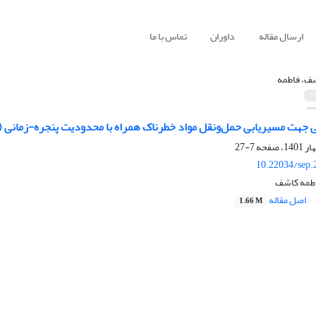
ارسال مقاله
داوران
تماس با ما
ف، فاطمه
ی جهت مسیریابی حمل‌ونقل مواد خطرناک همراه با محدودیت پنجره-زمانی (
7-27
10.22034/sep.
اطمه کاشف
اصل مقاله
1.66 M