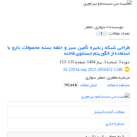
نویسنده =
سواری، جعفر
تعداد مقالات:
1
طراحی شبکه زنجیره تأمین سبز و حلقه بسته محصولات دارو با
استفاده از الگوریتم جستجوی فاخته
دوره 5، شماره 1، بهار 1404، صفحه
135-153
10.22034/sep.2025.2050452.1248
مرضیه مظفری، جعفر سواری
مشاهده مقاله
اصل مقاله
795.64 K
مقالات آماده انتشار
شماره جاری
شماره‌های پیشین نشریه