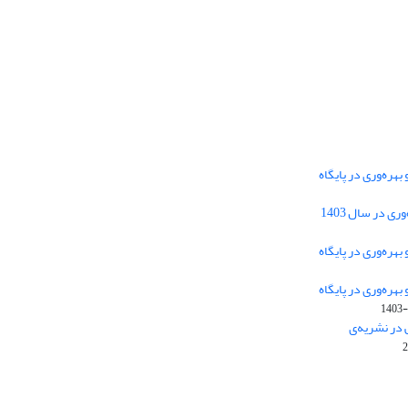
هره‌وری در پایگاه
دسترسی به مقالات فصلنامه علمی «مهندسی
 در سال 1403
سیستم و بهره‌وری» آزاد است.
هره‌وری در پایگاه
هره‌وری در پایگاه
این نشریه تحت مجوز
ارجاع 4.0 بین
Creative Commons
1403-
المللی قرار دارد.
 در نشریه‌ی
The journal is licensed under Creative Commons
Attribution 4.0 International license (CC BY 4.0)