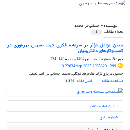
نویسنده =
احسانی فر، محمد
تعداد مقالات:
1
تبیین عوامل مؤثر بر سرمایه فکری جهت تسهیل بهره‌وری در
کسب‌و‌کارهای دانش‌بنیان
دوره 5، شماره 2، تابستان 1404، صفحه
149-174
10.22034/sep.2025.2055329.1299
حسین عزیزی نژاد، غلامرضا توکلی، محمد احسانی فر، امیر نجفی
مشاهده مقاله
اصل مقاله
1.2 M
مقالات آماده انتشار
شماره جاری
شماره‌های پیشین نشریه