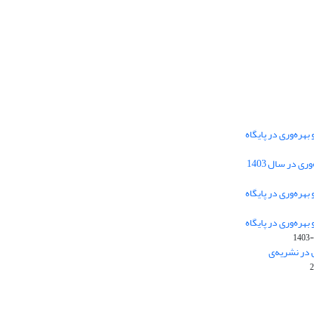
هره‌وری در پایگاه
دسترسی به مقالات فصلنامه علمی «مهندسی
 در سال 1403
سیستم و بهره‌وری» آزاد است.
هره‌وری در پایگاه
هره‌وری در پایگاه
این نشریه تحت مجوز
ارجاع 4.0 بین
Creative Commons
1403-
المللی قرار دارد.
 در نشریه‌ی
The journal is licensed under Creative Commons
Attribution 4.0 International license (CC BY 4.0)