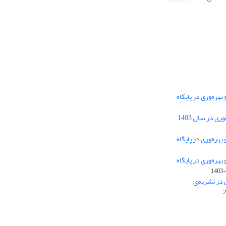
هره‌وری در پایگاه
دسترسی به مقالات فصلنامه علمی «مهندسی
 در سال 1403
سیستم و بهره‌وری» آزاد است.
هره‌وری در پایگاه
هره‌وری در پایگاه
این نشریه تحت مجوز
ارجاع 4.0 بین
Creative Commons
1403-
المللی قرار دارد.
 در نشریه‌ی
The journal is licensed under Creative Commons
Attribution 4.0 International license (CC BY 4.0)