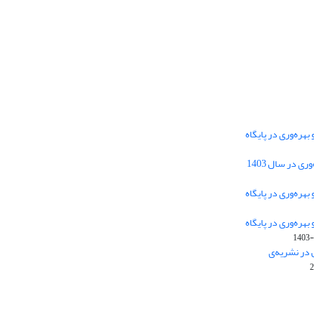
هره‌وری در پایگاه
دسترسی به مقالات فصلنامه علمی «مهندسی
 در سال 1403
سیستم و بهره‌وری» آزاد است.
هره‌وری در پایگاه
هره‌وری در پایگاه
این نشریه تحت مجوز
ارجاع 4.0 بین
Creative Commons
1403-
المللی قرار دارد.
 در نشریه‌ی
The journal is licensed under Creative Commons
Attribution 4.0 International license (CC BY 4.0)