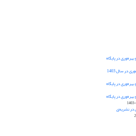
هره‌وری در پایگاه
دسترسی به مقالات فصلنامه علمی «مهندسی
 در سال 1403
سیستم و بهره‌وری» آزاد است.
هره‌وری در پایگاه
هره‌وری در پایگاه
این نشریه تحت مجوز
ارجاع 4.0 بین
Creative Commons
1403-
المللی قرار دارد.
 در نشریه‌ی
The journal is licensed under Creative Commons
Attribution 4.0 International license (CC BY 4.0)