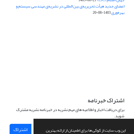
اعضای جدید هیأت تحریریه‌ی بین المللی در نشریه‌ی مهندسی سیستم و
بهره‌وری
1403-08-20
دسترسی به مقالات فصلنامه علمی «مهندسی سیستم و بهره‌وری»
آزاد است.
این نشریه تحت مجوز
ارجاع 4.0 بین المللی قرار دارد.
Creative Commons
The journal is licensed under Creative Commons Attribution 4.0
International license (CC BY 4.0)
اشتراک خبرنامه
برای دریافت اخبار و اطلاعیه های مهم نشریه در خبرنامه نشریه مشترک
شوید.
اشتراک
این وب سایت از کوکی ها برای اطمینان از ارائه بهترین