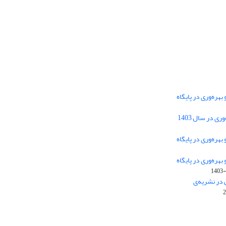
هره‌وری در پایگاه
دسترسی به مقالات فصلنامه علمی «مهندسی
 در سال 1403
سیستم و بهره‌وری» آزاد است.
هره‌وری در پایگاه
هره‌وری در پایگاه
این نشریه تحت مجوز
ارجاع 4.0 بین
Creative Commons
1403-
المللی قرار دارد.
 در نشریه‌ی
The journal is licensed under Creative Commons
Attribution 4.0 International license (CC BY 4.0)