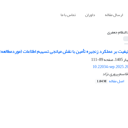
ارسال مقاله
داوران
تماس با ما
النظام جعفری
اکیفیت بر عملکرد زنجیره تأمین با نقش میانجی تسهیم اطلاعات (موردمطالعه:
89-111
10.22034/sep.2025.2
قاسم پروری نژاد
اصل مقاله
1.04 M