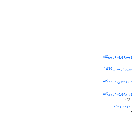
هره‌وری در پایگاه
دسترسی به مقالات فصلنامه علمی «مهندسی
 در سال 1403
سیستم و بهره‌وری» آزاد است.
هره‌وری در پایگاه
هره‌وری در پایگاه
این نشریه تحت مجوز
ارجاع 4.0 بین
Creative Commons
1403-
المللی قرار دارد.
 در نشریه‌ی
The journal is licensed under Creative Commons
Attribution 4.0 International license (CC BY 4.0)