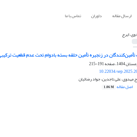
ارسال مقاله
داوران
تماس با ما
وی، ایرج
ب تأمین‌کنندگان در زنجیره تأمین حلقه بسته بادوام تحت عدم قطعیت ترکیبی
191-215
10.22034/sep.2025.2
رج مهدوی، علی تاجدین، جواد رضائیان
اصل مقاله
1.06 M