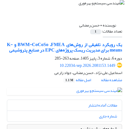
نویسنده =
حسن رمضانی
تعداد مقالات:
1
یک رویکرد تلفیقی از روش‌های BWM-CoCoSo ،FMEA و K-
means برای مدیریت ریسک پروژه‌های EPC در صنایع پتروشیمی
دوره 6، شماره 3، پاییز 1405، صفحه
263-285
10.22034/sep.2026.2081153.1449
اسماعیل علی نژاد، حسن رمضانی، جواد زارعی
مشاهده مقاله
اصل مقاله
1.1 M
مقالات آماده انتشار
شماره جاری
شماره‌های پیشین نشریه