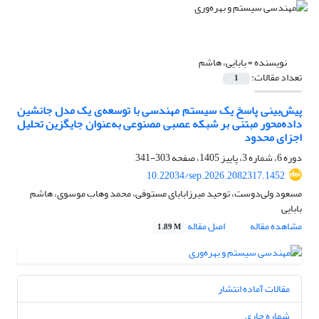
نویسنده =
بابایی، هاشم
تعداد مقالات:
1
پیش‌بینی پاسخ یک سیستم مهندسی با توسعه‌ی یک مدل جانشین
داده‌محور مبتنی بر شبکه‌ عصبی مصنوعی به‌عنوان جایگزین تحلیل
اجزای محدود
دوره 6، شماره 3، پاییز 1405، صفحه
303-341
10.22034/sep.2026.2082317.1452
مسعود ولی‌دوست، توحید میرزابابای مستوفی، محمد وهاب موسوی، هاشم
بابایی
مشاهده مقاله
اصل مقاله
1.89 M
مقالات آماده انتشار
شماره جاری