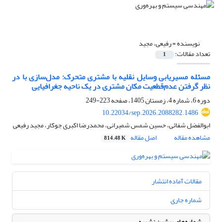
نویسنده =
رفیعی، مجید
تعداد مقالات:
1
مسئله مسیریابی وسایل نقلیه با مشتری متحرک: مدل‌سازی با در
نظر گرفتن عدم‌قطعیت مکان مشتری در یک ناحیه جغرافیایی
دوره 6، شماره 4، زمستان 1405، صفحه
223-249
10.22034/sep.2026.2088282.1486
ابوالفضل شفائی، حسین شمس شمیرانی، محمدرضا اکبری جوکار، مجید رفیعی
مشاهده مقاله
اصل مقاله
814.48 K
مقالات آماده انتشار
شماره جاری
شماره‌های پیشین نشریه