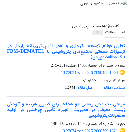
کلیدواژه‌ها =
صنعت پتروشیمی
تعداد مقالات:
2
تحلیل موانع توسعه نگهداری و تعمیرات پیش‌بینانه پایدار در
تجهیزات صنعتی مجتمع‌های پتروشیمی با FDM-DEMATEL
(یک مطالعه موردی)
دوره 6، شماره 4، زمستان 1405، صفحه
251-279
10.22034/sep.2026.2090483.1504
مهناز زارعی، مهدی کشاورزی
مشاهده مقاله
اصل مقاله
1.27 M
طراحی یک مدل ریاضی دو هدفه برای کنترل هزینه و آلودگی
زیست محیطی در مدیریت زنجیره تأمین چرخشی در تولید
محصولات پتروشیمی
دوره 5، شماره 4، زمستان 1404، صفحه
125-148
10.22034/sep.2025.2060799.1321