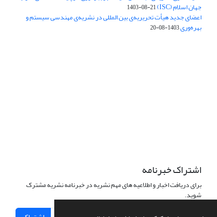
جهان اسلام (ISC)
1403-08-21
اعضای جدید هیأت تحریریه‌ی بین المللی در نشریه‌ی مهندسی سیستم و
بهره‌وری
1403-08-20
دسترسی به مقالات فصلنامه علمی «مهندسی سیستم و بهره‌وری»
آزاد است.
این نشریه تحت مجوز
ارجاع 4.0 بین المللی قرار دارد.
Creative Commons
The journal is licensed under Creative Commons Attribution 4.0
International license (CC BY 4.0)
اشتراک خبرنامه
برای دریافت اخبار و اطلاعیه های مهم نشریه در خبرنامه نشریه مشترک
شوید.
اشتراک