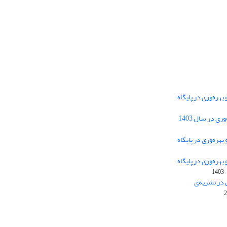
هره‌وری در پایگاه
دسترسی به مقالات فصلنامه علمی «مهندسی
 در سال 1403
سیستم و بهره‌وری» آزاد است.
هره‌وری در پایگاه
هره‌وری در پایگاه
این نشریه تحت مجوز
ارجاع 4.0 بین
Creative Commons
1403-
المللی قرار دارد.
 در نشریه‌ی
The journal is licensed under Creative Commons
Attribution 4.0 International license (CC BY 4.0)