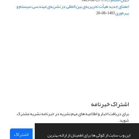
اعضای جدید هیأت تحریریه‌ی بین المللی در نشریه‌ی مهندسی سیستم و
بهره‌وری
1403-08-20
دسترسی به مقالات فصلنامه علمی «مهندسی سیستم و بهره‌وری»
آزاد است.
این نشریه تحت مجوز
ارجاع 4.0 بین المللی قرار دارد.
Creative Commons
The journal is licensed under Creative Commons Attribution 4.0
International license (CC BY 4.0)
اشتراک خبرنامه
برای دریافت اخبار و اطلاعیه های مهم نشریه در خبرنامه نشریه مشترک
شوید.
اشتراک
این وب سایت از کوکی ها برای اطمینان از ارائه بهترین