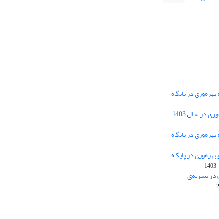
هره‌وری در پایگاه
دسترسی به مقالات فصلنامه علمی «مهندسی
 در سال 1403
سیستم و بهره‌وری» آزاد است.
هره‌وری در پایگاه
هره‌وری در پایگاه
این نشریه تحت مجوز
ارجاع 4.0 بین
Creative Commons
1403-
المللی قرار دارد.
 در نشریه‌ی
The journal is licensed under Creative Commons
Attribution 4.0 International license (CC BY 4.0)