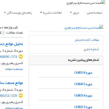
صفحه اصلی
مرور
اطلاعات نشریه
راهنمای نویسندگان
کلیدواژه‌ها =
ص
تعداد مقالات:
2
مقالات آماده انتشار
تحلیل موانع دس
شماره جاری
دوره 6، شماره 1، بهار 1405، صفحه
068090.1374
شماره‌های پیشین نشریه
کسری رهبری پور، م
مشاهده مقاله
دوره 6 (1405)
موانع صنعت سا
دوره 5 (1404)
دوره 5، شماره 4، زمستان 1404، صفحه
دوره 4 (1403)
060254.1320
کسری رهبری پور، م
دوره 3 (1402)
مشاهده مقاله