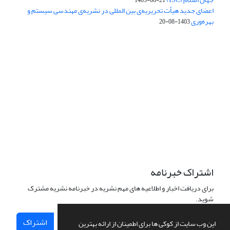
اعضای جدید هیأت تحریریه‌ی بین المللی در نشریه‌ی مهندسی سیستم و
بهره‌وری
1403-08-20
دسترسی به مقالات فصلنامه علمی «مهندسی سیستم و بهره‌وری»
آزاد است.
این نشریه تحت مجوز
ارجاع 4.0 بین المللی قرار دارد.
Creative Commons
The journal is licensed under Creative Commons Attribution 4.0
International license (CC BY 4.0)
اشتراک خبرنامه
برای دریافت اخبار و اطلاعیه های مهم نشریه در خبرنامه نشریه مشترک
شوید.
اشتراک
این وب سایت از کوکی ها برای اطمینان از ارائه بهترین