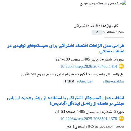
کلیدواژه‌ها =
اقتصاد اشتراکی
تعداد مقالات:
2
طراحی مدل الزامات اقتصاد اشتراکی برای سیستم‌های تولیدی در
صنعت نساجی
دوره 6، شماره 3، پاییز 1405، صفحه
189-224
10.22034/sep.2026.2075462.1414
علی السلطانی، امیرمحمد فکور ثقیه، زهرا ناجی عظیمی، روح الله باقری
مشاهده مقاله
اصل مقاله
1.18 M
انتخاب مدل کسب‌وکار اشتراکی با استفاده از روش جدید ارزیابی
مبتنی بر فاصله از راه‌حل ایده‌آل (آبادیس)
دوره 6، شماره 2، تابستان 1405، صفحه
63-78
10.22034/sep.2025.2068591.1378
محسن احمدوند، عزت اله اصغری زاده