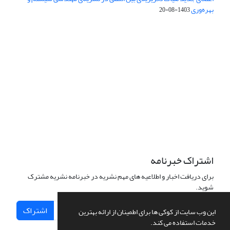
بهره‌وری
1403-08-20
دسترسی به مقالات فصلنامه علمی «مهندسی سیستم و بهره‌وری»
آزاد است.
این نشریه تحت مجوز
ارجاع 4.0 بین المللی قرار دارد.
Creative Commons
The journal is licensed under Creative Commons Attribution 4.0
International license (CC BY 4.0)
اشتراک خبرنامه
برای دریافت اخبار و اطلاعیه های مهم نشریه در خبرنامه نشریه مشترک
شوید.
اشتراک
این وب سایت از کوکی ها برای اطمینان از ارائه بهترین
خدمات استفاده می کند.