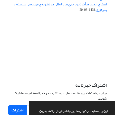
اعضای جدید هیأت تحریریه‌ی بین المللی در نشریه‌ی مهندسی سیستم و
بهره‌وری
1403-08-20
دسترسی به مقالات فصلنامه علمی «مهندسی سیستم و بهره‌وری»
آزاد است.
این نشریه تحت مجوز
ارجاع 4.0 بین المللی قرار دارد.
Creative Commons
The journal is licensed under Creative Commons Attribution 4.0
International license (CC BY 4.0)
اشتراک خبرنامه
برای دریافت اخبار و اطلاعیه های مهم نشریه در خبرنامه نشریه مشترک
شوید.
اشتراک
این وب سایت از کوکی ها برای اطمینان از ارائه بهترین