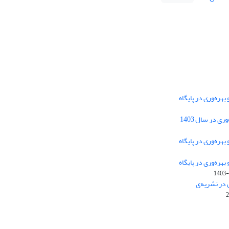
هره‌وری در پایگاه
دسترسی به مقالات فصلنامه علمی «مهندسی
 در سال 1403
سیستم و بهره‌وری» آزاد است.
هره‌وری در پایگاه
هره‌وری در پایگاه
این نشریه تحت مجوز
ارجاع 4.0 بین
Creative Commons
1403-
المللی قرار دارد.
 در نشریه‌ی
The journal is licensed under Creative Commons
Attribution 4.0 International license (CC BY 4.0)