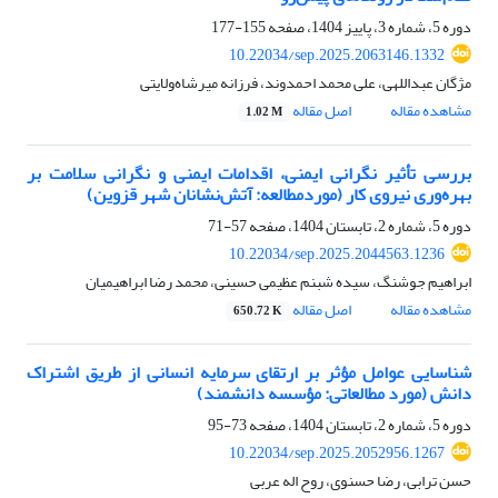
دوره 5، شماره 3، پاییز 1404، صفحه
155-177
10.22034/sep.2025.2063146.1332
مژگان عبداللهی، علی محمد احمدوند، فرزانه میرشاه‌ولایتی
مشاهده مقاله
اصل مقاله
1.02 M
بررسی تأثیر نگرانی ایمنی، اقدامات ایمنی و نگرانی سلامت بر
بهره‌وری نیروی کار (موردمطالعه: آتش‌نشانان شهر قزوین)
دوره 5، شماره 2، تابستان 1404، صفحه
57-71
10.22034/sep.2025.2044563.1236
ابراهیم جوشنگ، سیده شبنم عظیمی حسینی، محمد رضا ابراهیمیان
مشاهده مقاله
اصل مقاله
650.72 K
شناسایی عوامل مؤثر بر ارتقای سرمایه انسانی از طریق اشتراک
دانش (مورد مطالعاتی: مؤسسه دانشمند)
دوره 5، شماره 2، تابستان 1404، صفحه
73-95
10.22034/sep.2025.2052956.1267
حسن ترابی، رضا حسنوی، روح اله عربی