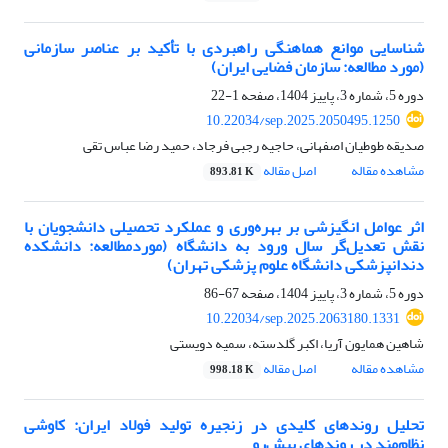
شناسایی موانع هماهنگی راهبردی با تأکید بر عناصر سازمانی
(مورد مطالعه: سازمان فضایی ایران)
دوره 5، شماره 3، پاییز 1404، صفحه
1-22
10.22034/sep.2025.2050495.1250
صدیقه طوطیان اصفهانی، حاجیه رجبی فرجاد، حمید رضا عباس تقی
مشاهده مقاله
اصل مقاله
893.81 K
اثر عوامل انگیزشی بر بهره‌وری و عملکرد تحصیلی دانشجویان با
نقش تعدیل‌گر سال ورود به دانشگاه (موردمطالعه: دانشکده
دندانپزشکی دانشگاه علوم پزشکی تهران)
دوره 5، شماره 3، پاییز 1404، صفحه
67-86
10.22034/sep.2025.2063180.1331
شاهین همایون آریا، اکبر گلدسته، سمیه دویستی
مشاهده مقاله
اصل مقاله
998.18 K
تحلیل روندهای کلیدی در زنجیره تولید فولاد ایران: کاوشی
نظام‌مند در روندهای پیش‌رو