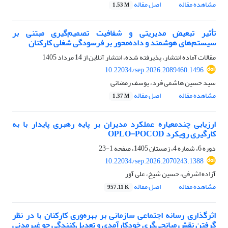
مشاهده مقاله
اصل مقاله
1.53 M
تأثیر تبعیض مدیریتی و شفافیت تصمیم‌گیری مبتنی بر
سیستم‌های هوشمند و داده‌محور بر فرسودگی شغلی کارکنان
مقالات آماده انتشار، پذیرفته شده، انتشار آنلاین از
14 مرداد 1405
10.22034/sep.2026.2089460.1496
سید حسین هاشمی فرد، یوسف رمضانی
مشاهده مقاله
اصل مقاله
1.37 M
ارزیابی چندمعیاره عملکرد مدیران بر پایه رهبری پایدار با به
کارگیری رویکرد OPLO-POCOD
دوره 6، شماره 4، زمستان 1405، صفحه
1-23
10.22034/sep.2026.2070243.1388
آزاده اشرفی، حسین شیخ، علی آور
مشاهده مقاله
اصل مقاله
957.11 K
اثرگذاری رسانه اجتماعی سازمانی بر بهره‌وری کارکنان با در نظر
گرفتن نقش میانجی‌گری خودکارآمدی و تعدیل‌کنندگی جو غیرمدنی