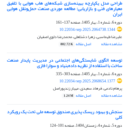
طراحی مدل یکپارچه بهینه‌سازی شبکه‌های هاب هوایی با تلفیق
معیارهای فنی و بازاریابی: مطالعه موردی صنعت حمل‌ونقل هوایی
ایران
دوره 6، شماره 1، بهار 1405، صفحه
137-161
10.22034/sep.2025.2064738.1344
علیرضا طهماسبی، زهرا دشتلعلی، محمدرضا دلوی اصفهان
مشاهده مقاله
اصل مقاله
882.72 K
توسعه الگوی شایستگی‌های اجتماعی در مدیریت پایدار صنعت
ساخت با استفاده از نظریه داده‌بنیاد و سوارا فازی
دوره 6، شماره 1، بهار 1405، صفحه
303-335
10.22034/sep.2025.2068654.1377
پرهام نادمی، فرهاد سعیدی، مهیار زندپوراصل
مشاهده مقاله
اصل مقاله
1.24 M
سنجش و بهبود ریسک پذیری صندوق توسعه ملی تحت یک رویکرد
کلی
دوره 5، شماره 4، زمستان 1404، صفحه
101-124