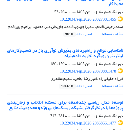
محیط کار
دوره 6، شماره 4، زمستان 1405، صفحه
26-53
10.22034/sep.2026.2082738.1455
صمد رحیمی اقدم، سمیرا جودی، فاطمه جاویدان مهر، محمود ابراهیم پوراقدم
مشاهده مقاله
اصل مقاله
988 K
شناسایی موانع و راهبردهای پذیرش نوآوری باز در کسب‌وکارهای
اینترنتی: رویکرد نظریه داده‌بنیاد
دوره 6، شماره 4، زمستان 1405، صفحه
159-180
10.22034/sep.2026.2087088.1478
فرزاد حقیقی راد، امیر رضا ابطحی، شمیم مظاهری
مشاهده مقاله
اصل مقاله
990.63 K
توسعه مدل ریاضی چندهدفه برای مسئله انتخاب و زمان‌بندی
پروژه‌ها با درنظرگرفتن شبکه ریسک‌های پروژه و محدودیت منابع
دوره 6، شماره 4، زمستان 1405، صفحه
281-312
10.22034/sep.2026.2086866.1477