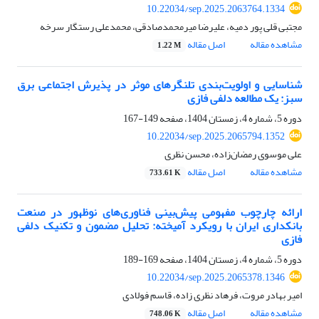
10.22034/sep.2025.2063764.1334
مجتبی قلی پور دمیه، علیرضا میرمحمدصادقی، محمدعلی رستگار سرخه
مشاهده مقاله
اصل مقاله
1.22 M
شناسایی و اولویت‌بندی تلنگرهای موثر در پذیرش اجتماعی برق
سبز: یک مطالعه دلفی فازی
دوره 5، شماره 4، زمستان 1404، صفحه
149-167
10.22034/sep.2025.2065794.1352
علی موسوی رمضان‌زاده، محسن نظری
مشاهده مقاله
اصل مقاله
733.61 K
ارائه چارچوب مفهومی پیش‌بینی فناوری‌های نوظهور در صنعت
بانکداری ایران با رویکرد آمیخته: تحلیل مضمون و تکنیک دلفی
فازی
دوره 5، شماره 4، زمستان 1404، صفحه
169-189
10.22034/sep.2025.2065378.1346
امیر بهادر مروت، فرهاد نظری زاده، قاسم فولادی
مشاهده مقاله
اصل مقاله
748.06 K