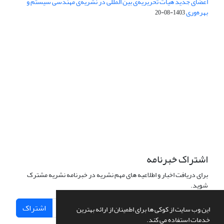
اعضای جدید هیأت تحریریه‌ی بین المللی در نشریه‌ی مهندسی سیستم و
بهره‌وری
1403-08-20
دسترسی به مقالات فصلنامه علمی «مهندسی سیستم و بهره‌وری»
آزاد است.
این نشریه تحت مجوز
ارجاع 4.0 بین المللی قرار دارد.
Creative Commons
The journal is licensed under Creative Commons Attribution 4.0
International license (CC BY 4.0)
اشتراک خبرنامه
برای دریافت اخبار و اطلاعیه های مهم نشریه در خبرنامه نشریه مشترک
شوید.
اشتراک
این وب سایت از کوکی ها برای اطمینان از ارائه بهترین
خدمات استفاده می کند.