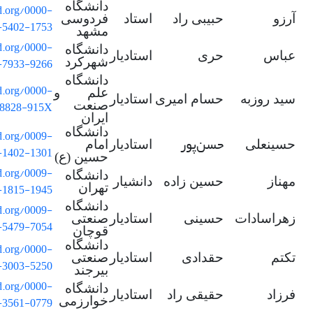
دانشگاه
id.org/0000-
آرزو
حبیبی راد
استاد
فردوسی
-5402-1753
مشهد
id.org/0000-
دانشگاه
عباس
حری
استادیار
-7933-9266
شهرکرد
دانشگاه
id.org/0000-
علم و
سید روزبه
حسام امیری
استادیار
-8828-915X
صنعت
ایران
دانشگاه
id.org/0009-
حسن
پور
حسینعلی
استادیار
امام
-1402-1301
حسین (ع)
id.org/0009-
دانشگاه
مهناز
حسین زاده
دانشیار
-1815-1945
تهران
دانشگاه
id.org/0009-
زهراسادات
حسینی
استادیار
صنعتی
-5479-7054
قوچان
دانشگاه
id.org/0000-
تکتم
حقدادی
استادیار
صنعتی
-3003-5250
بیرجند
id.org/0000-
دانشگاه
فرزاد
حقیقی راد
استادیار
-3561-0779
خوارزمی