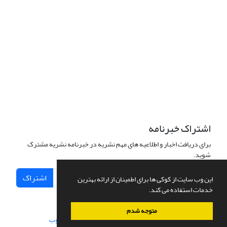
دسترسی به مقالات فصلنامه علمی «مهندسی سیستم و بهره‌وری»
آزاد است.
این نشریه تحت مجوز
ارجاع 4.0 بین المللی قرار دارد.
Creative Commons
The journal is licensed under Creative Commons Attribution 4.0
International license (CC BY 4.0)
اشتراک خبرنامه
برای دریافت اخبار و اطلاعیه های مهم نشریه در خبرنامه نشریه مشترک
شوید.
اشتراک
این وب سایت از کوکی ها برای اطمینان از ارائه بهترین
خدمات استفاده می کند.
متوجه شدم
سامانه مدیریت نشریات علمی.
طراحی و پیاده سازی از
سیناوب