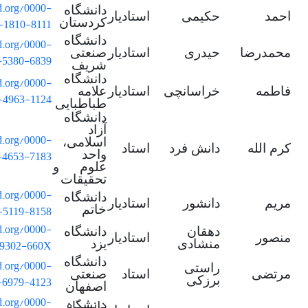
id.org/0000-
دانشگاه
احمد
حکیمی
استادیار
-1810-8111
کردستان
دانشگاه
id.org/0000-
محمدرضا
حیدری
استادیار
صنعتی
-5380-6839
شریف
دانشگاه
id.org/0000-
فاطمه
خراسانچی
استادیار
علامه
-4963-1124
طباطبایی
دانشگاه
آزاد
id.org/0000-
اسلامی،
کرم الله
دانش فرد
استاد
-4653-7183
واحد
علوم و
تحقیقات
id.org/0000-
دانشگاه
مریم
دانشور
استادیار
-5119-8158
خاتم
id.org/0000-
دهقان
دانشگاه
منصور
استادیار
-9302-660X
منشادی
یزد
دانشگاه
id.org/0000-
راستی
مرتضی
استاد
صنعتی
-6979-4123
برزکی
اصفهان
دانشگاه
id.org/0000-