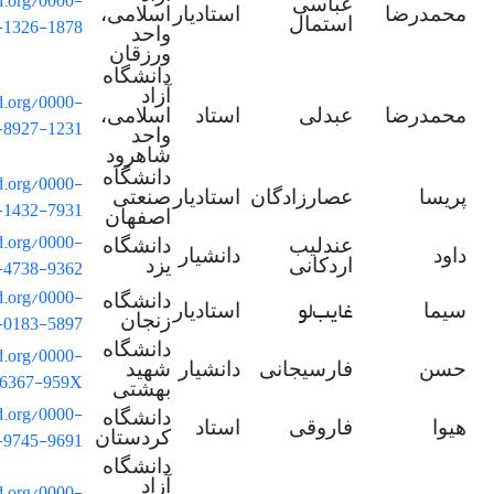
id.org/0000-
عباسی
محمدرضا
استادیار
اسلامی،
-1326-1878
استمال
واحد
ورزقان
دانشگاه
آزاد
id.org/0000-
محمدرضا
عبدلی
استاد
اسلامی،
-8927-1231
واحد
شاهرود
دانشگاه
id.org/0000-
پریسا
عصارزادگان
استادیار
صنعتی
-1432-7931
اصفهان
id.org/0000-
عندلیب
دانشگاه
داود
دانشیار
-4738-9362
اردکانی
یزد
id.org/0000-
دانشگاه
غایب
لو
سیما
استادیار
-0183-5897
زنجان
دانشگاه
id.org/0000-
حسن
فارسیجانی
دانشیار
شهید
-6367-959X
بهشتی
id.org/0000-
دانشگاه
هیوا
فاروقی
استاد
-9745-9691
کردستان
دانشگاه
آزاد
id.org/0000-