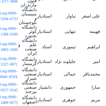
-1117-3666
فنون
مازندران
دانشگاه
id.org/0000-
سیستان
علی اصغر
تباوار
استادیار
-5294-6733
و
بلوچستان
دانشگاه
id.org/0000-
فهیمه
تنهایی
استادیار
کوثر
-1388-9289
بجنورد
دانشگاه
id.org/0000-
علم و
ابراهیم
تیموری
استاد
-3083-1609
صنعت
ایران
id.org/0000-
دانشگاه
امیر
جلیلوند نژاد
استادیار
-5327-8071
گرمسار
دانشگاه
id.org/0009-
محمدباقر
جمالی
استادیار
صنعتی
-9940-870X
شیراز
دانشگاه
id.org/0000-
سارا
جمهوری
دانشیار
صنعتی
-0557-9245
بیرجند
id.org/0000-
دانشگاه
مریم
جوهری
استادیار
-2489-8575
اصفهان