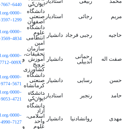
محمد
ربیعی
استادیار
ایوان
کی
-7667-6440
دانشگاه
id.org/0000-
مریم
رجائی
استادیار
صنعتی
-3597-1299
اصفهان
دانشگاه
id.org/0000-
علوم
حاجیه
رجبی فرجاد
دانشیار
-3569-4834
انتظامی
امین
سازمان
تحقیقات،
id.org/0000-
رحمانی
صفت اله
دانشیار
آموزش و
-7712-009X
اندبیلی
ترویج
کشاورزی
دانشگاه
id.org/0000-
حسن
رسایی
دانشیار
صنعتی
-9774-5671
کرمانشاه
دانشگاه
id.org/0000-
حامد
رنجبر
استادیار
ایوان
کی
-9053-4721
دانشگاه
آزاد
id.org/0000-
اسلامی،
مهدی
روانشادنیا
دانشیار
-4990-7127
واحد
علوم و