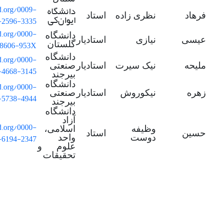
دانشگاه
id.org/0009-
فرهاد
نظری زاده
استاد
ایوان
کی
-2596-3335
id.org/0000-
دانشگاه
عیسی
نیازی
استادیار
-8606-953X
گلستان
دانشگاه
id.org/0000-
ملیحه
نیک سیرت
استادیار
صنعتی
-4668-3145
بیرجند
دانشگاه
id.org/0000-
زهره
نیکوروش
استادیار
صنعتی
-5738-4944
بیرجند
دانشگاه
آزاد
id.org/0000-
وظیفه
اسلامی،
حسین
استاد
-6194-2347
دوست
واحد
علوم و
تحقیقات