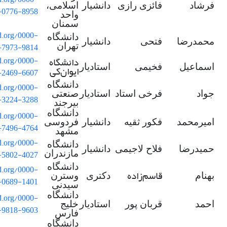
فرشاد
فائزی رازی
دانشیار
اسلامی،
-0776-8958
واحد
سمنان
id.org/0000-
دانشگاه
محمدرضا
فتحی
دانشیار
-7973-9814
تهران
دانشگاه
id.org/0000-
اسماعیل
فخیمی
استادیار
ایوان
کی
-2469-6607
دانشگاه
id.org/0000-
جواد
فرخی استاد
استادیار
صنعتی
-3224-3288
بیرجند
دانشگاه
id.org/0000-
امیرمحمد
فکور ثقیه
دانشیار
فردوسی
-7496-4764
مشهد
id.org/0000-
دانشگاه
حمیدرضا
فلاح لاجیمی
دانشیار
-5802-4027
مازندران
دانشگاه
id.org/0000-
قاسم
زاده
بهنام
دکتری
وسترن
-0689-1401
سیدنی
دانشگاه
id.org/0000-
احمد
قربان پور
استادیار
خلیج
-9818-9603
فارس
دانشگاه