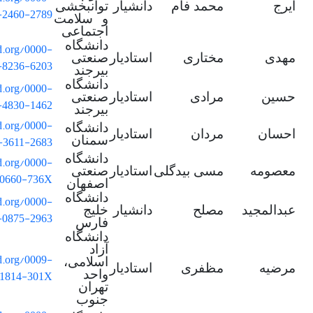
ایرج
محمد فام
دانشیار
توانبخشی
-2460-2789
و سلامت
اجتماعی
دانشگاه
id.org/0000-
مهدی
مختاری
استادیار
صنعتی
-8236-6203
بیرجند
دانشگاه
id.org/0000-
حسین
مرادی
استادیار
صنعتی
-4830-1462
بیرجند
id.org/0000-
دانشگاه
احسان
مردان
استادیار
-3611-2683
سمنان
دانشگاه
id.org/0000-
معصومه
مسی بیدگلی
استادیار
صنعتی
-0660-736X
اصفهان
دانشگاه
id.org/0000-
عبدالمجید
مصلح
دانشیار
خلیج
-0875-2963
فارس
دانشگاه
آزاد
id.org/0009-
اسلامی،
مرضیه
مظفری
استادیار
-1814-301X
واحد
تهران
جنوب