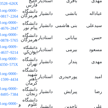
مهدی
باقری
استادیار
خلیج
-3528-626X
فارس
id.org/0000-
دانشگاه
عباداله
بانشی
دانشیار
-0817-2264
هرمزگان
id.org/0000-
دانشگاه
سیدعلی
بنی هاشمی
دانشیار
-4676-2847
پیام نور
id.org/0000-
دانشگاه
حسن
بیابانی
استادیار
-0878-5765
هرمزگان
دانشگاه
id.org/0009-
مسعود
بیرمی
استادیار
ایوان
کی
-4637-9214
id.org/0000-
دانشگاه
مهدی
پندار
دانشیار
-4350-575X
تهران
دانشگاه
id.org/0000-
شهید
امید
پورحیدری
استادیار
-1599-4434
باهنر
کرمان
id.org/0000-
دانشگاه
رضا
پیرایش
دانشیار
-8495-7384
زنجان
دانشگاه
id.org/0000-
علوم و
علی
تاجدین
دانشیار