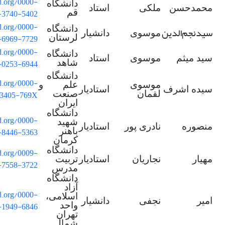
id.org/0000-
دانشگاه
محمدحسن
ملکی
استاد
-3740-5402
قم
id.org/0000-
دانشگاه
سیدنجم
الدین
موسوی
دانشیار
-6969-7729
لرستان
id.org/0000-
دانشگاه
سید میثم
موسوی
استاد
-0253-6944
شاهد
دانشگاه
id.org/0000-
موسوی
علم و
سیده اشرف
استادیار
-3405-769X
لقمان
صنعت
ایران
دانشگاه
id.org/0000-
شهید
منصوره
نادری پور
استادیار
-8446-5363
باهنر
کرمان
دانشگاه
id.org/0009-
مهیار
نجاریان
استادیار
تربیت
-7558-3722
مدرس
دانشگاه
آزاد
id.org/0000-
اسلامی،
امیر
نجفی
دانشیار
-1949-6846
واحد
تهران
شمال