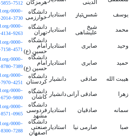
-5855-7512
الدینی
هرمزگان
id.org/0000-
دانشگاه
شمس
تبار
یوسف
استادیار
-2014-3730
خوارزمی
id.org/0000-
شیخ
دانشگاه
محمد
استادیار
-4134-9263
علیشاهی
تهران
دانشگاه
id.org/0000-
وحید
صابری
استادیار
امام
-7158-4571
حسین (ع)
دانشگاه
id.org/0000-
حمید
صابری
استادیار
امام
-8780-7389
حسین (ع)
id.org/0000-
دانشگاه
هیبت الله
صادقی
دانشیار
-7970-4251
کردستان
id.org/0000-
دانشگاه
زهرا
صادقی آرانی
دانشیار
-6750-9800
کاشان
دانشگاه
id.org/0000-
سمانه
صادقیان
استادیار
فردوسی
-8571-0965
مشهد
دانشگاه
id.org/0000-
صبا
صارمی نیا
استادیار
صنعتی
-8300-7288
اصفهان