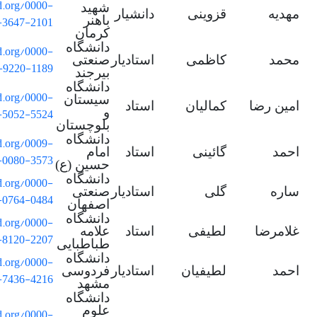
id.org/0000-
شهید
مهدیه
قزوینی
دانشیار
-3647-2101
باهنر
کرمان
دانشگاه
id.org/0000-
محمد
کاظمی
استادیار
صنعتی
-9220-1189
بیرجند
دانشگاه
id.org/0000-
سیستان
امین رضا
کمالیان
استاد
-5052-5524
و
بلوچستان
دانشگاه
id.org/0009-
احمد
گائینی
استاد
امام
-0080-3573
حسین (ع)
دانشگاه
id.org/0000-
ساره
گلی
استادیار
صنعتی
-0764-0484
اصفهان
دانشگاه
id.org/0000-
غلامرضا
لطیفی
استاد
علامه
-8120-2207
طباطبایی
دانشگاه
id.org/0000-
احمد
لطیفیان
استادیار
فردوسی
-7436-4216
مشهد
دانشگاه
علوم
id.org/0000-