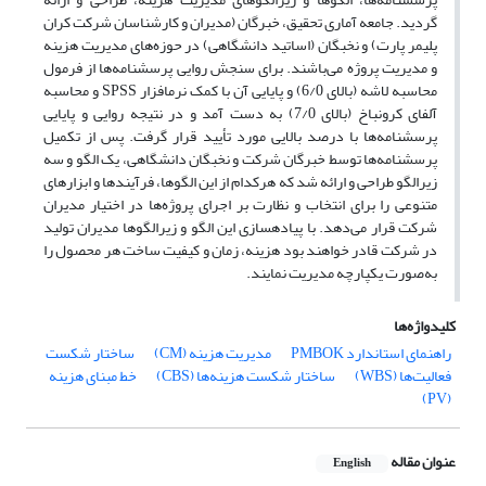
گردید. جامعه‏ آماری تحقیق، خبرگان (مدیران و کارشناسان شرکت کران
پلیمر پارت) و نخبگان (اساتید دانشگاهی) در حوزه‌های‏ مدیریت هزینه
و مدیریت پروژه می‌باشند. برای سنجش روایی پرسشنامه‌ها از فرمول
محاسبه لاشه (بالای 6/0) و پایایی آن با کمک نرم‏افزار SPSS و محاسبه
آلفای کرونباخ (بالای 7/0) به دست آمد و در نتیجه روایی و پایایی
پرسشنامه‌ها با درصد بالایی مورد تأیید قرار گرفت. پس از تکمیل
پرسشنامه‌ها توسط خبرگان شرکت و نخبگان دانشگاهی، یک الگو و سه
زیرالگو طراحی و ارائه شد که هرکدام از این الگوها، فرآیندها و ابزارهای
متنوعی را برای انتخاب و نظارت بر اجرای پروژه‌ها در اختیار مدیران
شرکت قرار می‌دهد. با پیاده‏سازی این الگو و زیرالگوها مدیران تولید
در شرکت قادر خواهند بود هزینه، زمان و کیفیت ساخت هر محصول را
به‌صورت یکپارچه مدیریت نمایند.
کلیدواژه‌ها
راهنمای استاندارد PMBOK
مدیریت هزینه (CM)
ساختار شکست
فعالیت‌ها (WBS)
ساختار شکست هزینه‌ها (CBS)
خط مبنای هزینه
(PV)
عنوان مقاله
English