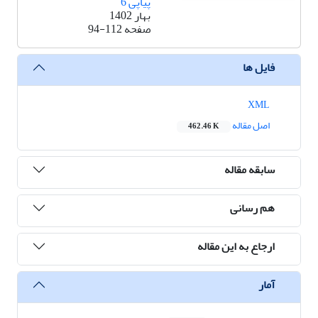
پیاپی 6
بهار 1402
صفحه
94-112
فایل ها
XML
اصل مقاله
462.46 K
سابقه مقاله
هم رسانی
ارجاع به این مقاله
آمار