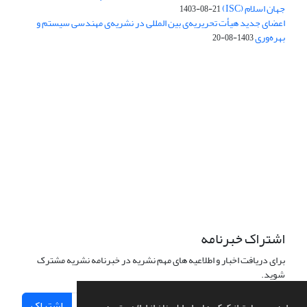
جهان اسلام (ISC)
1403-08-21
اعضای جدید هیأت تحریریه‌ی بین المللی در نشریه‌ی مهندسی سیستم و
بهره‌وری
1403-08-20
دسترسی به مقالات فصلنامه علمی «مهندسی سیستم و بهره‌وری»
آزاد است.
این نشریه تحت مجوز
ارجاع 4.0 بین المللی قرار دارد.
Creative Commons
The journal is licensed under Creative Commons Attribution 4.0
International license (CC BY 4.0)
اشتراک خبرنامه
برای دریافت اخبار و اطلاعیه های مهم نشریه در خبرنامه نشریه مشترک
شوید.
اشتراک