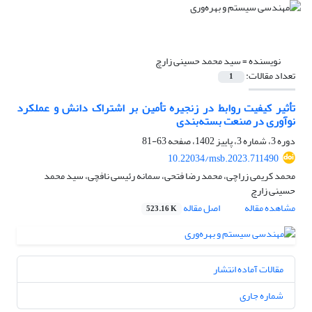
نویسنده =
سید محمد حسینی زارچ
تعداد مقالات:
1
تأثیر کیفیت روابط در زنجیره تأمین بر اشتراک دانش و عملکرد
نوآوری در صنعت بسته‌بندی
دوره 3، شماره 3، پاییز 1402، صفحه
63-81
10.22034/msb.2023.711490
محمد کریمی زراچی، محمد رضا فتحی، سمانه رئیسی نافچی، سید محمد
حسینی زارچ
مشاهده مقاله
اصل مقاله
523.16 K
مقالات آماده انتشار
شماره جاری