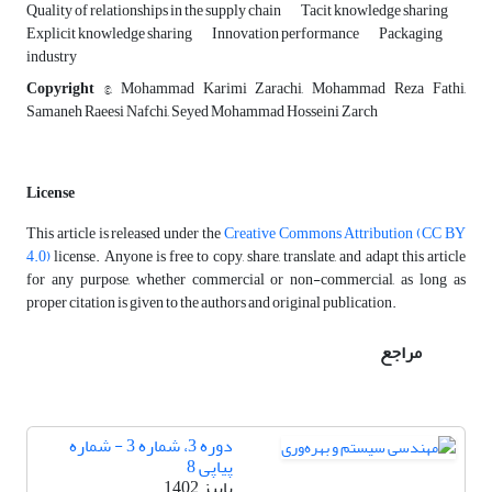
Quality of relationships in the supply chain
Tacit knowledge sharing
Explicit knowledge sharing
Innovation performance
Packaging
industry
Copyright
©, Mohammad Karimi Zarachi, Mohammad Reza Fathi,
Samaneh Raeesi Nafchi, Seyed Mohammad Hosseini Zarch
License
This article is released under the
Creative Commons Attribution (CC BY
4.0)
license. Anyone is free to copy, share, translate, and adapt this article
for any purpose, whether commercial or non-commercial, as long as
proper citation is given to the authors and original publication.
مراجع
دوره 3، شماره 3 - شماره
پیاپی 8
پاییز 1402