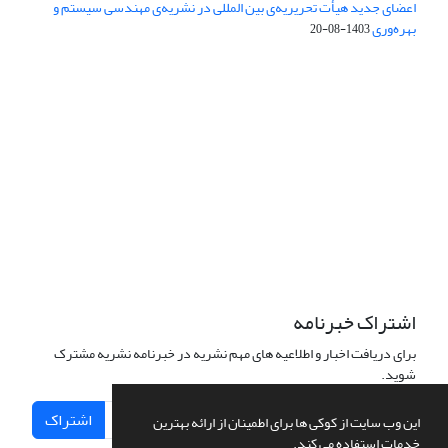
اعضای جدید هیأت تحریریه‌ی بین المللی در نشریه‌ی مهندسی سیستم و
بهره‌وری
1403-08-20
دسترسی به مقالات فصلنامه علمی «مهندسی سیستم و بهره‌وری»
آزاد است.
این نشریه تحت مجوز
ارجاع 4.0 بین المللی قرار دارد.
Creative Commons
The journal is licensed under Creative Commons Attribution 4.0
International license (CC BY 4.0)
اشتراک خبرنامه
برای دریافت اخبار و اطلاعیه های مهم نشریه در خبرنامه نشریه مشترک
شوید.
اشتراک
این وب سایت از کوکی ها برای اطمینان از ارائه بهترین
خدمات استفاده می کند.