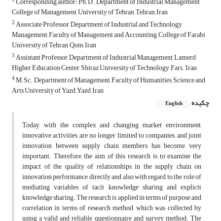
1
Corresponding author: Ph.D., Department of Industrial Management,
College of Management, University of Tehran, Tehran, Iran
2
Associate Professor, Department of Industrial and Technology
Management, Faculty of Management and Accounting, College of Farabi ,
University of Tehran, Qom, Iran
3
Assistant Professor, Department of Industrial Management, Lamerd
Higher Education Center, Shiraz University of Technology, Fars. Iran
4
M.Sc., Department of Management, Faculty of Humanities, Science and
Arts University of Yazd, Yazd, Iran
چکیده
English
Today, with the complex and changing market environment,
innovative activities are no longer limited to companies, and joint
innovation between supply chain members has become very
important. Therefore, the aim of this research is to examine the
impact of the quality of relationships in the supply chain on
innovation performance directly and also with regard to the role of
mediating variables of tacit knowledge sharing and explicit
knowledge sharing. The research is applied in terms of purpose and
correlation in terms of research method, which was collected by
using a valid and reliable questionnaire and survey method. The