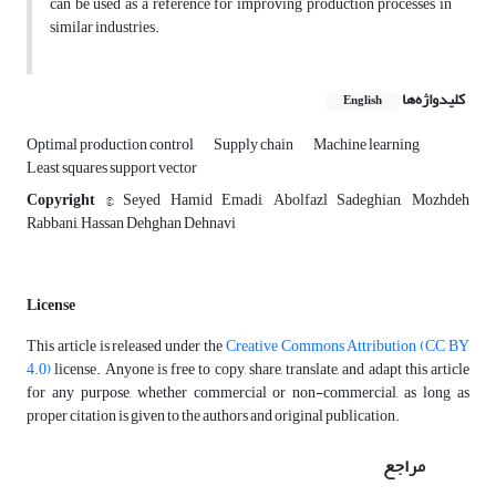
can be used as a reference for improving production processes in
similar industries.
کلیدواژه‌ها
English
Optimal production control
Supply chain
Machine learning
Least squares support vector
Copyright
©, Seyed Hamid Emadi, Abolfazl Sadeghian, Mozhdeh
Rabbani, Hassan Dehghan Dehnavi
License
This article is released under the
Creative Commons Attribution (CC BY
4.0)
license. Anyone is free to copy, share, translate, and adapt this article
for any purpose, whether commercial or non-commercial, as long as
proper citation is given to the authors and original publication.
مراجع