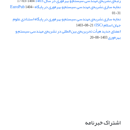
رتبه‌ی نشریه‌ی مهندسی سیستم و بهره‌وری در سال 1403
1404-03-17
نمایه سازی نشریه‌ی مهندسی سیستم و بهره‌وری در پایگاه EuroPub
1404-
01-31
نمایه سازی نشریه‌ی مهندسی سیستم و بهره‌وری در پایگاه استنادی علوم
جهان اسلام (ISC)
1403-08-21
اعضای جدید هیأت تحریریه‌ی بین المللی در نشریه‌ی مهندسی سیستم و
بهره‌وری
1403-08-20
دسترسی به مقالات فصلنامه علمی «مهندسی سیستم و بهره‌وری»
آزاد است.
این نشریه تحت مجوز
ارجاع 4.0 بین المللی قرار دارد.
Creative Commons
The journal is licensed under Creative Commons Attribution 4.0
International license (CC BY 4.0)
اشتراک خبرنامه