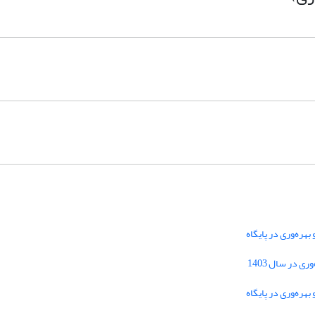
هره‌وری در پایگاه
دسترسی به مقالات فصلنامه علمی «مهندسی
 در سال 1403
سیستم و بهره‌وری» آزاد است.
هره‌وری در پایگاه