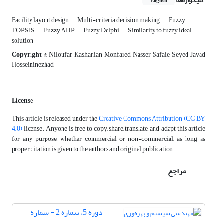
کلیدواژه‌ها
English
Facility layout design
Multi-criteria decision making
Fuzzy
TOPSIS
Fuzzy AHP
Fuzzy Delphi
Similarity to fuzzy ideal
solution
Copyright
© Niloufar Kashanian Monfared, Nasser Safaie, Seyed Javad
Hosseininezhad
License
This article is released under the
Creative Commons Attribution (CC BY
4.0)
license. Anyone is free to copy, share, translate, and adapt this article
for any purpose, whether commercial or non-commercial, as long as
proper citation is given to the authors and original publication.
مراجع
دوره 5، شماره 2 - شماره