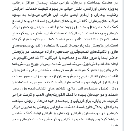
در صنعت بهداشت و درمان، طراحی بهینه چیدمان مراکز درمانی،
به‌ویژه بخش اورژانس، نقش حیاتی در بهبود کیفیت خدمات، افزایش
رضایت بیماران و ارتقای ایمنی دارد. این طراحی می‌تواند به بهبود
مراقبت‌های بیماران، کاهش هزینه‌های عملیاتی و استفاده بهینه از منابع
کمک کند. بااین‌حال، به دلیل وجود عدم قطعیت، طراحی چیدمان مراکز
درمانی پیچیده است. درحالی‌که تحقیقات قبلی بیشتر بر رویکردهای
قطعی تمرکز داشته‌اند، تأثیر عدم قطعیت کمتر موردتوجه قرار گرفته
است. این پژوهش یک چارچوب ترکیبی با استفاده از تئوری مجموعه‌های
فازی و تکنیک‌های تصمیم‌گیری چندمعیاره ارائه می‌دهد. در پژوهش
حاضر ابتدا با مرور مقالات و مصاحبه با خبرگان، ۲۲ شاخص کلیدی در
ابعاد مختلف بخش اورژانس شناسایی شدند. پس از توزیع پرسش‌نامه
دلفی فازی و انجام یک مرحله نظرسنجی، هفت شاخص نهایی شامل طول
اقامت، زمان انتظار، نرخ پذیرش، میزان ازدحام، میزان حضور مجدد،
زمان تا ارزیابی اولیه و رضایت بیماران تأیید شدند. سپس، با استفاده از
روش تحلیل سلسله‌مراتبی فازی، شاخص‌های انتخاب‌شده وزن دهی
شدند و دو چیدمان بهینه با کمک الگوریتم‌های آلدپ و کرفت طراحی
گردید. در پایان، برای ارزیابی و رتبه‌بندی چیدمان‌ها، از روش شباهت
به راه‌حل ایده‌آل فازی استفاده شد. نتایج این پژوهش به مدیران مراکز
درمانی در بهینه‌سازی طراحی چیدمان و طراحی اولیه کمک شایانی
خواهد کرد و می‌تواند به بهبود کارایی و اثربخشی خدمات درمانی منجر
شود.