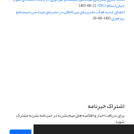
جهان اسلام (ISC)
1403-08-21
اعضای جدید هیأت تحریریه‌ی بین المللی در نشریه‌ی مهندسی سیستم و
بهره‌وری
1403-08-20
دسترسی به مقالات فصلنامه علمی «مهندسی سیستم و بهره‌وری»
آزاد است.
این نشریه تحت مجوز
ارجاع 4.0 بین المللی قرار دارد.
Creative Commons
The journal is licensed under Creative Commons Attribution 4.0
International license (CC BY 4.0)
اشتراک خبرنامه
برای دریافت اخبار و اطلاعیه های مهم نشریه در خبرنامه نشریه مشترک
شوید.