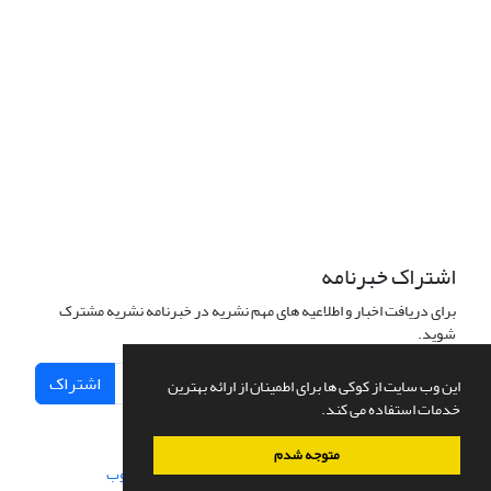
دسترسی به مقالات فصلنامه علمی «مهندسی سیستم و بهره‌وری»
آزاد است.
این نشریه تحت مجوز
ارجاع 4.0 بین المللی قرار دارد.
Creative Commons
The journal is licensed under Creative Commons Attribution 4.0
International license (CC BY 4.0)
اشتراک خبرنامه
برای دریافت اخبار و اطلاعیه های مهم نشریه در خبرنامه نشریه مشترک
شوید.
اشتراک
این وب سایت از کوکی ها برای اطمینان از ارائه بهترین
خدمات استفاده می کند.
متوجه شدم
سامانه مدیریت نشریات علمی.
طراحی و پیاده سازی از
سیناوب