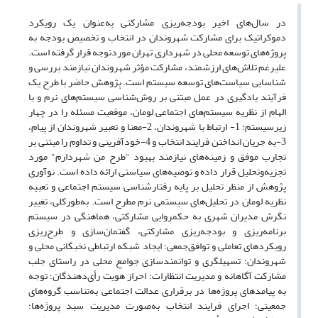
در سال‌های اخیر بودجه‌ریزی مشارکتی به‌عنوان یک رویکرد
دموکراتیک برای مشارکت شهروندان در انتخاب و تخصیص بودجه به
پروژه‌های توسعه محلی در شهرداری تهران موردتوجه قرار گرفته است.
علیرغم تلاش‌های ارزشمند، مشارکت مؤثر شهروندان نیازمند بررسی و
شناسایی سیاست‌های توسعه سیستم است. پژوهش حاضر با طرح یک
فرآیند یادگیری در عمل مبتنی بر روش‌شناسی سیستم‌های نرم و با
الهام از نظریه سیستم‌های اجتماعی لومان، موقعیت مسئله را در چهار
زیرسیستم: 1- ارتباط با شهروندان، 2-معنا و تعبیر شهروندان از پیام،
3-به جریان انداختن فرایند انتخاب و 4-خودآفرینی و تداوم را مبتنی بر
تجارب موفق و زمینه‌های نیازمند بهبود "طرح من شهردارم" مورد
تجزیه‌وتحلیل قرار داده و توصیه‌های سیاستی ارائه داده است. نوآوری
پژوهش از منظر تحلیل بر پایه رفتارشناسی سیستم اجتماعی و تعبیه
نظریه لومان در تحلیل‌های سیستمی نرم مطرح است. به‌طورکلی، تغییر
نگرش مدیران شهری به حکمروایی مشارکتی، هماهنگی در سیستم
برنامه‌ریزی و بودجه‌ریزی مشارکتی، گفتمان‌سازی و طرح‌ریزی
رویکردهای تعاملی و توافق‌جمعی؛ ایجاد شبکه ارتباطی نخبگانی محلی و
شهروندان؛ تسهیلگری و توانمندسازی جوامع محلی در راستای جلب
مشارکت آگاهانه و مدیریت انتظارات؛ احراز هویت رأی‌دهندگان؛ توجه
به پیامدهای پروژه‌ها در برقراری عدالت اجتماعی به‌تناسب گروه‌های
جمعیتی؛ اجرای فرایند انتخاب به‌صورت مدیریت سبد پروژه‌ها؛