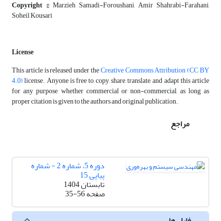
Copyright
© Marzieh Samadi-Foroushani, Amir Shahrabi-Farahani,
Soheil Kousari
License
This article is released under the
Creative Commons Attribution (CC BY
4.0)
license. Anyone is free to copy, share, translate, and adapt this article
for any purpose, whether commercial or non-commercial, as long as
proper citation is given to the authors and original publication.
مراجع
دوره 5، شماره 2 - شماره
پیاپی 15
تابستان 1404
صفحه
35-56
فایل ها