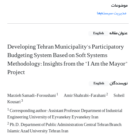
موضوعات
مدیریت سیستم‌ها
عنوان مقاله
English
Developing Tehran Municipality's Participatory
Budgeting System Based on Soft Systems
Methodology: Insights from the "I Am the Mayor"
Project
نویسندگان
English
1
2
Marzieh Samadi-Foroushani
Amir Shahrabi-Farahani
Soheil
3
Kousari
1
Corresponding author: Assistant Professor, Department of Industrial
Engineering, University of Eyvanekey, Eyvanekey, Iran
2
Ph.D., Department of Public Administration, Central Tehran Branch,
Islamic Azad University, Tehran, Iran