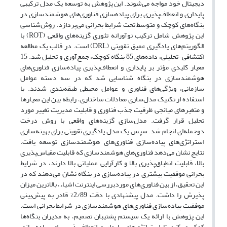
دیجیتال خود مواجه می‌شوند. این پژوهش به توسعه یک مدل ترکیبی
پایداری و انعطاف‌پذیری برای پیاده‌سازی فناوری‌های هوشمندسازی در
بنگاه‌های کوچک و متوسط تحت شرایط بحرانی می‌پردازد. روش‌شناسی
این پژوهش شامل ترکیب نوآورانه تئوری گزینه‌های واقعی (ROT) با
الگوریتم‌های یادگیری عمیق تقویتی (DRL) است. در قالب یک مطالعه
اکتشافی-تحلیلی، داده‌های 85 بنگاه کوچک، جمع‌آوری و تحلیل شد. 15
معیار کلیدی مؤثر بر پایداری و انعطاف‌پذیری پیاده‌سازی فناوری‌های
هوشمندسازی در بنگاه شناسایی شد که در سه دسته عوامل
سازمانی، ویژگی‌های فناوری و عوامل محیطی طبقه‌بندی شدند. با
استفاده از تکنیک مدل‌سازی معادلات ساختاری، رابطه بین این معیارها
و متغیرهای میانجی ظرفیت جذب فناوری و قابلیت مدیریت تغییر مورد
تحلیل قرار گرفت. مدل‌سازی گزینه‌های واقعی با روش درخت
دوجمله‌ای انجام شد. سپس یک مدل یادگیری تقویتی برای بهینه‌سازی
استراتژی‌های پیاده‌سازی فناوری‌های هوشمندسازی توسعه یافت.
نتایج نشان می‌دهد فناوری‌های هوشمندسازی که قابلیت مقیاس‌پذیری
بالا، قابلیت انطباق‌پذیری بالا و کارآرایی عملیاتی بالا دارند، در شرایط
بحرانی موفقیت بیشتری در پیاده‌سازی در بنگاه نشان می‌دهند که در
این تحقیق، از بین فناوری‌های موردبررسی اینترنت اشیاء، بالاترین میزان
پذیرش را داشت. مدل پیشنهادی با دقت 2/89% قادر به پیش‌بینی
موفقیت پیاده‌سازی فناوری‌های هوشمندسازی در شرایط بحرانی است.
این پژوهش با ارائه یک سیستم پشتیبان تصمیم، به مدیران بنگاه‌ها
کمک می‌کند تا استراتژی‌های پایدار و انعطاف‌پذیر برای پیاده‌سازی