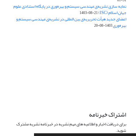
01-31
نمایه سازی نشریه‌ی مهندسی سیستم و بهره‌وری در پایگاه استنادی علوم
جهان اسلام (ISC)
1403-08-21
اعضای جدید هیأت تحریریه‌ی بین المللی در نشریه‌ی مهندسی سیستم و
بهره‌وری
1403-08-20
دسترسی به مقالات فصلنامه علمی «مهندسی سیستم و بهره‌وری»
آزاد است.
این نشریه تحت مجوز
ارجاع 4.0 بین المللی قرار دارد.
Creative Commons
The journal is licensed under Creative Commons Attribution 4.0
International license (CC BY 4.0)
اشتراک خبرنامه
برای دریافت اخبار و اطلاعیه های مهم نشریه در خبرنامه نشریه مشترک
شوید.