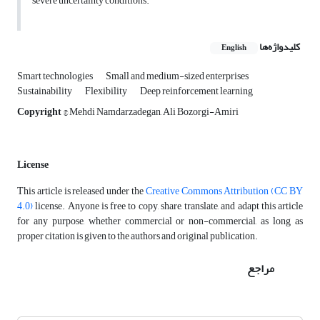
severe uncertainty conditions.
کلیدواژه‌ها
English
Smart technologies
Small and medium-sized enterprises
Sustainability
Flexibility
Deep reinforcement learning
Copyright
© Mehdi Namdarzadegan, Ali Bozorgi-Amiri
License
This article is released under the
Creative Commons Attribution (CC BY
4.0)
license. Anyone is free to copy, share, translate, and adapt this article
for any purpose, whether commercial or non-commercial, as long as
proper citation is given to the authors and original publication.
مراجع