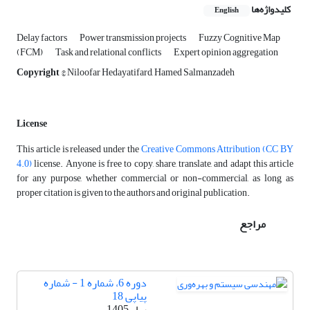
کلیدواژه‌ها
English
Delay factors
Power transmission projects
Fuzzy Cognitive Map
(FCM)
Task and relational conflicts
Expert opinion aggregation
Copyright
© Niloofar Hedayatifard, Hamed Salmanzadeh
License
This article is released under the
Creative Commons Attribution (CC BY
4.0)
license. Anyone is free to copy, share, translate, and adapt this article
for any purpose, whether commercial or non-commercial, as long as
proper citation is given to the authors and original publication.
مراجع
دوره 6، شماره 1 - شماره
پیاپی 18
بهار 1405