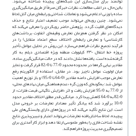
توانمند برای مدل‌سازی این شبکه‌های پیچیده شناخته می‌شود.
بااین‌حال، در اغلب مطالعات، نظرات خبرگان صرفاً از طریق میانگین‌گیری
ساده یا وزنی ادغام می‌شود و تعاملات شناختی و رابطه‌ای میان آنان لحاظ
نمی‌شود. چنین رویه‌ای می‌تواند موجب تضعیف اعتبار نتایج و حذف
دیدگاه‌های اقلیت گردد. پژوهش حاضر رویکردی را معرفی می‌کند که
امکان در نظر گرفتن هم‌زمان تعارض وظیفه‌ای (تفاوت برداشت‌های
کارشناسی) و تعارض رابطه‌ای (اختلاف سطح اعتماد متقابل) را در
فرآیند تجمیع نظرات فراهم می‌سازد. این روش در تحلیل عوامل تأخیر
پروژه خط انتقال ۲۳۰ کیلوولت منطقه ویژه اقتصادی دیلم به کار
گرفته‌شده است. یافته‌ها نشان دادند که در حالت میانگین‌گیری ساده،
مقادیر نهایی گره‌ها در محدوده محدود 77/0 تا 82/0 قرار گرفت و تمایز
میان اولویت عوامل ناچیز بود. در مقابل، استفاده از الگوریتم رفع
تعارض موجب افزایش دامنه مقادیر (64/0 تا 95/0) و باز توزیع اهمیت
عوامل شد؛ به‌گونه‌ای که وزن گره «عدم هماهنگی میان نهادهای محلی»
از 77/0 به 95/0 افزایش یافت و اثر «افزایش ناگهانی قیمت فلزات» از
82/0 به 64/0 کاهش پیدا کرد. میانگین قدر مطلق اختلاف مقادیر حدود
10/0 برآورد شد که بیانگر تأثیر معنادار تعارضات بر خروجی مدل
است. این نتایج تأکید می‌کند که در پروژه‌های دارای وابستگی‌های علی
پیچیده، لحاظ ساختاریافته تعارضات می‌تواند اعتبار و تبیین‌پذیری نتایج
نقشه شناخت فازی را به‌طور ملموسی ارتقا دهد و ابزار کارآمدتری برای
تصمیم‌گیری مدیریت پروژه فراهم کند.