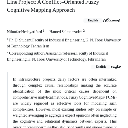
Line Project: A Conflict-Oriented Fuzzy
Cognitive Mapping Approach
نویسندگان
English
1
2
Niloofar Hedayatifard
Hamed Salmanzadeh
1
Ph.D. Student, Faculty of Industrial Engineering, K. N. Toosi University
of Technology, Tehran, Iran
2
Corresponding author: Assistant Professor, Faculty of Industrial
Engineering, K. N. Toosi University of Technology, Tehran, Iran
چکیده
English
In infrastructure projects, delay factors are often interlinked
through complex causal relationships, making the accurate
identification of the most critical causes dependent on
comprehensive analytical methods. Fuzzy Cognitive Maps (FCMs)
are widely regarded as effective tools for modeling such
complexities. However, most existing studies rely on simple or
weighted averaging to aggregate expert opinions, often neglecting
the cognitive and relational dynamics between experts. This
oversight can undermine the validity of results and ignore minority