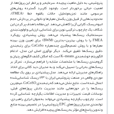
پتروشیمی، به دلیل ماهیت پیچیده، سرمایه‌بر و پرخطر این پروژه‌ها، از
اهمیت حیاتی برخوردار است. باوجود کاربرد گسترده روش‌های
مرسومی مانند تجزیه‌وتحلیل حالات بالقوه خطا (FMEA)،
محدودیت‌هایی از قبیل وزن یکسان معیارها و ناتوانی در پردازش حجم
انبوه ریسک، کارایی آن را کاهش می‌دهد. این مقاله با هدف پر کردن این
شکاف، یک چارچوب ترکیبی نوین برای شناسایی، ارزیابی و اولویت‌بندی
سیستماتیک ریسک‌ها پیشنهاد می‌دهد. روش پیشنهادی، رویکرد
FMEA را با روش بهترین-بدترین (BWM) برای تعیین وزن بهینه
معیارها و با روش تصمیم‌گیری چندمعیاره CoCoSo برای رتبه‌بندی
دقیق ریسک‌ها تلفیق می‌کند. دیگر نوآوری اصلی این مدل، ادغام
الگوریتم خوشه‌بندی K-means است که امکان کشف الگوهای پنهان و
گروه‌بندی ریسک‌ها با مشخصات مشابه را فراهم می‌سازد، تمرکز بر
ریسک‌های بحرانی را تسهیل می‌کند و به مدیران دید کلانی برای اتخاذ
راهکارهای مدیریتی ارائه می‌دهد. مدل پیشنهادی بر روی یک مطالعه
موردی واقعی در صنعت پتروشیمی ایران با ۱۲۳ ریسک شناسایی‌شده
اعمال شده است. نتایج نشان می‌دهد که رتبه‌بندی CoCoSO، مهم‌ترین
ریسک‌ها را در حوزه‌هایی مانند مدیریت دانش پروژه‌های قبلی،
نوسانات قیمت تجهیزات و مدیریت اطلاعات یکپارچه شناسایی کرده
است. چارچوب یکپارچه پیشنهادی می‌تواند به‌عنوان ابزاری راهبردی،
توانمندی مدیران پروژه‌های EPC پتروشیمی را در تخصیص بهینه منابع
و تدوین پاسخ‌های مؤثر به ریسک‌های پیچیده افزایش دهد.