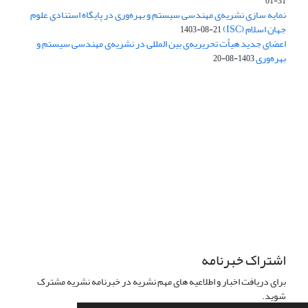
01-31
نمایه سازی نشریه‌ی مهندسی سیستم و بهره‌وری در پایگاه استنادی علوم
جهان اسلام (ISC)
1403-08-21
اعضای جدید هیأت تحریریه‌ی بین المللی در نشریه‌ی مهندسی سیستم و
بهره‌وری
1403-08-20
دسترسی به مقالات فصلنامه علمی «مهندسی سیستم و بهره‌وری»
آزاد است.
این نشریه تحت مجوز
ارجاع 4.0 بین المللی قرار دارد.
Creative Commons
The journal is licensed under Creative Commons Attribution 4.0
International license (CC BY 4.0)
اشتراک خبرنامه
برای دریافت اخبار و اطلاعیه های مهم نشریه در خبرنامه نشریه مشترک
شوید.