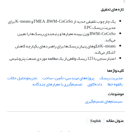
تازه های تحقیق
یک چارچوب تلفیقی جدید از FMEA ،BWM-CoCoSo و K-means برای
مدیریت ریسک EPC
BWM-CoCoSo وزن بهینه معیارها و رتبه‌بندی ریسک‌ها را تعیین
می‌کند.
K-means الگوهای پنهان ریسک‌ها برای راهبردهای یکپارچه کاهش
آشکار می‌کند.
اعتبارسنجی با 123 ریسک واقعی از یک مطالعه موردی صنعت پتروشیمی
کلیدواژه‌ها
مدیریت ریسک
پروژه‌های مهندسی-تأمین-ساخت
تجزیه‌وتحلیل حالات
بالقوه خطا
داده‌کاوی
تصمیم‌گیری با معیارهای چندگانه
موضوعات
سیستم‌های تصمیم‌گیری
عنوان مقاله
English