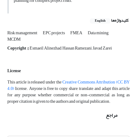
planning for complex project risks.
کلیدواژه‌ها
English
Risk management
EPC projects
FMEA
Data mining
MCDM
Copyright
© Esmaeil Alinezhad, Hassan Ramezani, Javad Zarei
License
This article is released under the
Creative Commons Attribution (CC BY
4.0)
license. Anyone is free to copy, share, translate, and adapt this article
for any purpose, whether commercial or non-commercial, as long as
proper citation is given to the authors and original publication.
مراجع