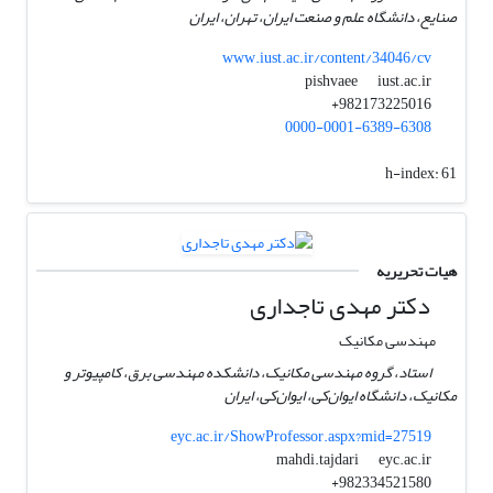
صنایع، دانشگاه علم و صنعت ایران، تهران، ایران
www.iust.ac.ir/content/34046/cv
iust.ac.ir
pishvaee
982173225016+
0000-0001-6389-6308
h-index:
61
هیات تحریریه
دکتر مهدی تاجداری
مهندسی مکانیک
استاد، گروه مهندسی مکانیک، دانشکده مهندسی برق، کامپیوتر و
مکانیک، دانشگاه ایوان‌کی، ایوان‌کی، ایران
eyc.ac.ir/ShowProfessor.aspx?mid=27519
eyc.ac.ir
mahdi.tajdari
982334521580+