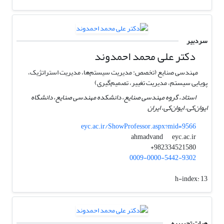
سردبیر
دکتر علی محمد احمدوند
مهندسی صنایع (تخصص: مدیریت سیستم‌ها، مدیریت استراتژیک،
پویایی سیستم، مدیریت تغییر، تصمیم‌گیری)
استاد، گروه مهندسی صنایع، دانشکده مهندسی صنایع، دانشگاه
ایوان‌کی، ایوان‌کی، ایران
eyc.ac.ir/ShowProfessor.aspx?mid=9566
eyc.ac.ir
ahmadvand
982334521580+
0009-0000-5442-9302
h-index:
13
هیات تحریریه