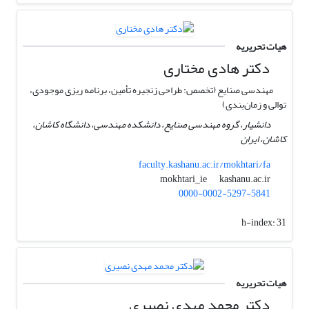
هیات تحریریه
دکتر هادی مختاری
مهندسی صنایع (تخصص: طراحی زنجیره تأمین، برنامه ریزی موجودی،
توالی و زمان‌بندی)
دانشیار، گروه مهندسی صنایع، دانشکده مهندسی، دانشگاه کاشان،
کاشان، ایران
faculty.kashanu.ac.ir/mokhtari/fa
kashanu.ac.ir
mokhtari_ie
0000-0002-5297-5841
h-index:
31
هیات تحریریه
دکتر محمد مهدی نصیری