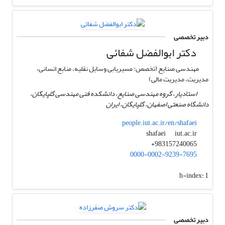
دبیر تخصصی
دکتر ابوالفضل شفائی
مهندسی صنایع (تخصص: مسیریابی وسایل نقلیه، منابع انسانی،
مدیریت، مدیریت مالی)
استادیار، گروه مهندسی صنایع، دانشکده فنی مهندسی گلپایگان،
دانشگاه صنعتی اصفهان، گلپایگان، ایران
people.iut.ac.ir/en/shafaei
iut.ac.ir
shafaei
983157240065+
0000-0002-9239-7695
h-index:
1
دبیر تخصصی