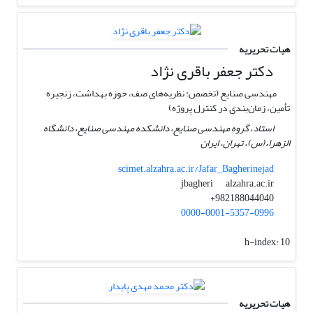
هیات تحریریه
دکتر جعفر باقری نژاد
مهندسی صنایع (تخصص: نظریه‌های صف، حوزه‌ بهداشت، زنجیره
تأمین، زمان‌بندی در کنترل پروژه)
استاد، گروه مهندسی صنایع، دانشکده مهندسی صنایع، دانشگاه
الزهراء(س)، تهران، ایران
scimet.alzahra.ac.ir/Jafar_Bagherinejad
alzahra.ac.ir
jbagheri
982188044040+
0000-0001-5357-0996
h-index:
10
هیات تحریریه