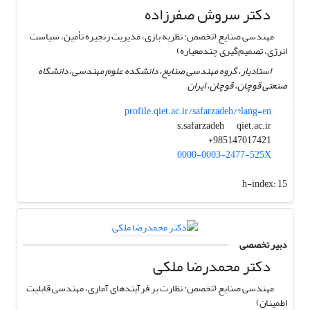
دکتر سروش صفرزاده
مهندسی صنایع (تخصص: نظریه بازی، مدیریت زنجیره تأمین، سیاست
انرژی، تصمیم‌گیری چندمعیاره)
استادیار، گروه مهندسی صنایع، دانشکده علوم مهندسی، دانشگاه
صنعتی قوچان، قوچان، ایران
profile.qiet.ac.ir/safarzadeh/?lang=en
qiet.ac.ir
s.safarzadeh
985147017421+
0000-0003-2477-525X
h-index:
15
دبیر تخصصی
دکتر محمدرضا ملکی
مهندسی صنایع (تخصص: نظارت بر فرآیندهای آماری، مهندسی قابلیت
اطمینان)