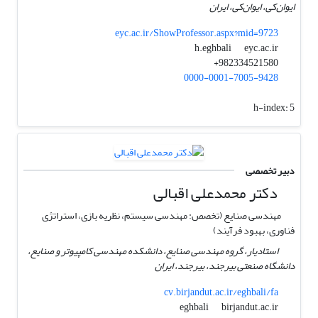
ایوان‌کی، ایوان‌کی، ایران
eyc.ac.ir/ShowProfessor.aspx?mid=9723
eyc.ac.ir
h.eghbali
982334521580+
0000-0001-7005-9428
h-index:
5
دبیر تخصصی
دکتر محمدعلی اقبالی
مهندسی صنایع (تخصص: مهندسی سیستم‌، نظریه بازی، استراتژی
فناوری، بهبود فرآیند)
استادیار، گروه مهندسی صنایع، دانشکده مهندسی کامپیوتر و صنایع،
دانشگاه صنعتی بیرجند، بیرجند، ایران
cv.birjandut.ac.ir/eghbali/fa
birjandut.ac.ir
eghbali