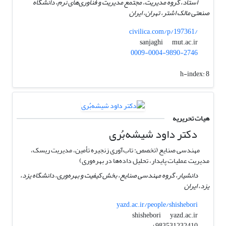
استاد، گروه مدیریت، مجتمع مدیریت و فناوری‌های نرم، دانشگاه
صنعتی مالک اشتر، تهران، ایران
civilica.com/p/197361/
mut.ac.ir
sanjaghi
0009-0004-9890-2746
h-index:
8
هیات تحریریه
دکتر داود شیشه‌بُری
مهندسی صنایع (تخصص: تاب‌آوری زنجیره تأمین، مدیریت ریسک،
مدیریت عملیات پایدار، تحلیل داده‌ها در بهره‌وری)
دانشیار، گروه مهندسی صنایع، بخش کیفیت و بهره‌وری، دانشگاه یزد،
یزد، ایران
yazd.ac.ir/people/shishebori
yazd.ac.ir
shishebori
983531232410+