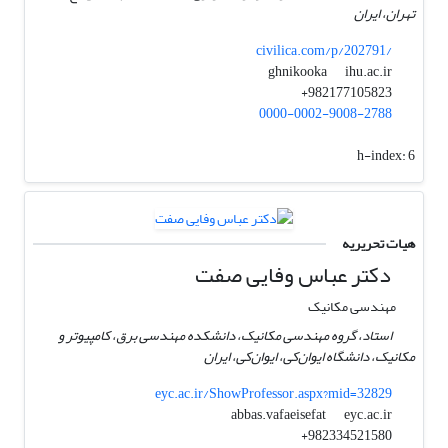
تهران، ایران
civilica.com/p/202791/
ihu.ac.ir
ghnikooka
982177105823+
0000-0002-9008-2788
h-index:
6
هیات تحریریه
دکتر عباس وفایی صفت
مهندسی مکانیک
استاد، گروه مهندسی مکانیک، دانشکده مهندسی برق، کامپیوتر و
مکانیک، دانشگاه ایوان‌کی، ایوان‌کی، ایران
eyc.ac.ir/ShowProfessor.aspx?mid=32829
eyc.ac.ir
abbas.vafaeisefat
982334521580+