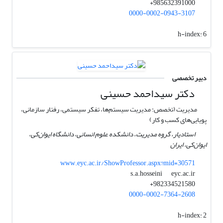
985632391000+
0000-0002-0943-3107
h-index:
6
دبیر تخصصی
دکتر سیداحمد حسینی
مدیریت (تخصص: مدیریت سیستم‌ها، تفکر سیستمی، رفتار سازمانی،
پویایی‌های کسب و کار)
استادیار، گروه مدیریت، دانشکده علوم انسانی، دانشگاه ایوان‌کی،
ایوان‌کی، ایران
www.eyc.ac.ir/ShowProfessor.aspx?mid=30571
eyc.ac.ir
s.a.hosseini
982334521580+
0000-0002-7364-2608
h-index:
2