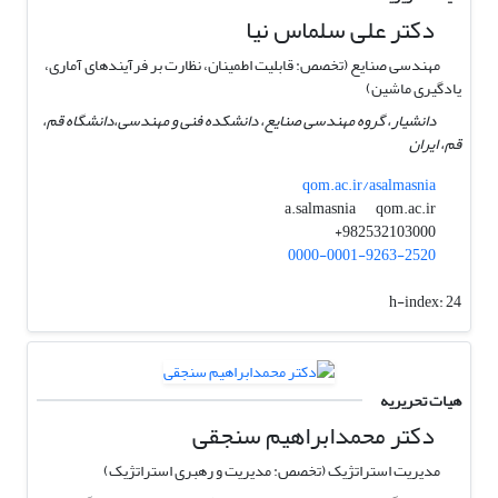
دکتر علی سلماس نیا
مهندسی صنایع (تخصص: قابلیت اطمینان، نظارت بر فرآیندهای آماری،
یادگیری ماشین)
دانشیار، گروه مهندسی صنایع، دانشکده فنی و مهندسی،دانشگاه قم،
قم، ایران
qom.ac.ir/asalmasnia
qom.ac.ir
a.salmasnia
982532103000+
0000-0001-9263-2520
h-index:
24
هیات تحریریه
دکتر محمدابراهیم سنجقی
مدیریت استراتژیک (تخصص: مدیریت و رهبری استراتژیک)