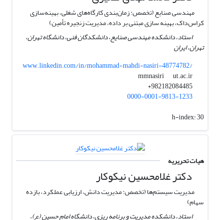
مهندسی صنایع (تخصص: زمان‌بندی کارگاه‌های شغلی، بهینه‌سازی
کراس‌داک، بهینه سازی مبتنی بر داده، مدیریت زنجیره تأمین)
استاد، دانشکده مهندسی صنایع، دانشکدگان فنی، دانشگاه تهران،
تهران، ایران
www.linkedin.com/in/mohammad-mahdi-nasiri-48774782/
ut.ac.ir
mmnasiri
982182084485+
0000-0001-9813-1233
h-index:
30
هیات تحریریه
دکتر غلامحسین نیکوکار
مدیریت سیستم‌ها (تخصص: مدیریت دانش، ارزیابی عملکرد، بازده
سهام)
استاد، دانشکده مدیریت و برنامه ریزی، دانشگاه امام حسین (ع)،