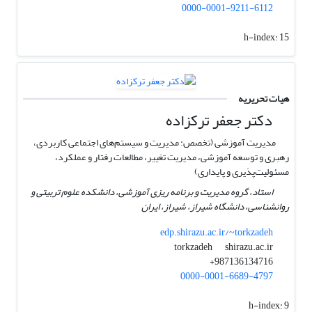
0000-0001-9211-6112
h-index:
15
هیات تحریریه
دکتر جعفر ترکزاده
مدیریت آموزشی (تخصص: مدیریت و سیستم‌های اجتماعی کاربردی،
رهبری و توسعه آموزشی، مدیریت تغییر، مطالعات رفتار و عملکرد،
مسئولیت‌پذیری و پایداری)
استاد، گروه مدیریت و برنامه ریزی آموزشی، دانشکده علوم تربیتی و
روانشناسی، دانشگاه شیراز، شیراز، ایران
edp.shirazu.ac.ir/~torkzadeh
shirazu.ac.ir
torkzadeh
987136134716+
0000-0001-6689-4797
h-index:
9