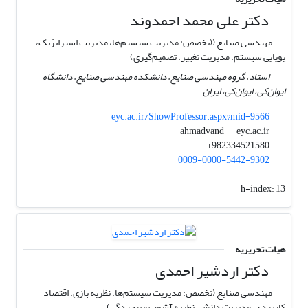
دکتر علی محمد احمدوند
مهندسی صنایع ((تخصص: مدیریت سیستم‌ها، مدیریت استراتژیک،
پویایی سیستم، مدیریت تغییر، تصمیم‌گیری)
استاد، گروه مهندسی صنایع، دانشکده مهندسی صنایع، دانشگاه
ایوان‌کی، ایوان‌کی، ایران
eyc.ac.ir/ShowProfessor.aspx?mid=9566
eyc.ac.ir
ahmadvand
982334521580+
0009-0000-5442-9302
h-index:
13
هیات تحریریه
دکتر اردشیر احمدی
مهندسی صنایع (تخصص: مدیریت سیستم‌ها، نظریه بازی، اقتصاد
کاربردی، مدیریت دانش، نظریه آشوب و پیچیدگی)