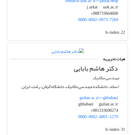
research.uok.ac.ir/~jarkat/#top
uok.ac.ir
j.arkat
988733664600+
0000-0002-9973-7269
h-index:
22
هیات تحریریه
دکتر هاشم بابایی
مهندسی مکانیک
استاد، دانشکده مهندسی مکانیک، دانشگاه گیلان، رشت، ایران
guilan.ac.ir/~ghbabaei
guilan.ac.ir
ghbabaei
981333690274+
0000-0002-4001-1279
h-index:
31