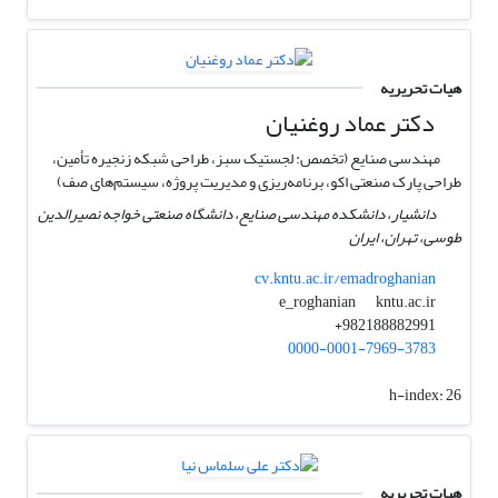
هیات تحریریه
دکتر عماد روغنیان
مهندسی صنایع (تخصص: لجستیک سبز، طراحی شبکه زنجیره تأمین،
طراحی پارک صنعتی اکو، برنامه‌ریزی و مدیریت پروژه، سیستم‌های صف)
دانشیار، دانشکده مهندسی صنایع، دانشگاه صنعتی خواجه نصیرالدین
طوسی، تهران، ایران
cv.kntu.ac.ir/emadroghanian
kntu.ac.ir
e_roghanian
982188882991+
0000-0001-7969-3783
h-index:
26
هیات تحریریه