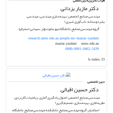
هیات تحریریه بین المللی
دکتر مازیار یزدانی
مهندسی صنایع (تخصص: بهینه‌سازی مهندسی، مهندسی
بشردوستانه، تاب‌آوری شهری)
گروه مهندسی صنایع، دانشگاه نیو ساوت ولز، سیدنی، استرالیا
research.unsw.edu.au/people/mr-maziar-yazdani
unsw.edu.au
maziar.yazdani
0000-0001-9462-5439
h-index:
33
دبیر تخصصی
دکتر حسین اقبالی
مهندسی صنایع (تخصص: اصول یادگیری آماری، ریاضیات کاربردی،
نظریه فازی، بهینه‌سازی، تصمیم گیری)
استادیار، گروه مهندسی صنایع، دانشکده مهندسی صنایع، دانشگاه