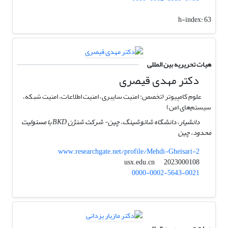
h-index:
63
هیات تحریریه بین المللی
دکتر مهدی قیصری
علوم کامپیوتر (تخصص: امنیت سایبری، امنیت اطلاعات، امنیت شبکه،
سیستم‌های امن)
دانشیار، دانشگاه شائوشینگ، چین- شرکت شنژن BKD با مسئولیت
محدود، چین
www.researchgate.net/profile/Mehdi-Gheisari-2
usx.edu.cn
2023000108
0000-0002-5643-0021