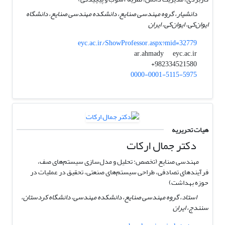
دانشیار، گروه مهندسی صنایع، دانشکده مهندسی صنایع، دانشگاه
ایوان‌کی، ایوان‌کی، ایران
eyc.ac.ir/ShowProfessor.aspx?mid=32779
eyc.ac.ir
ar.ahmady
982334521580+
0000-0001-5115-5975
هیات تحریریه
دکتر جمال ارکات
مهندسی صنایع (تخصص: تحلیل و مدل‌سازی سیستم‌های صف،
فرآیندهای تصادفی، طراحی سیستم‌های صنعتی، تحقیق در عملیات در
حوزه بهداشت)
استاد، گروه مهندسی صنایع، دانشکده مهندسی، دانشگاه کردستان،
سنندج، ایران