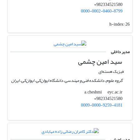
982334521580+
0000-0002-0460-8799
h-index:
26
مدیر داخلی
سید امین چشمی
فیزیک هسته‌ای
گروه علوم، دانشکده فنی و مهندسی، دانشگاه ایوان‌کی، ایوان‌کی، ایران
eyc.ac.ir
a.cheshmi
982334521580+
0009-0000-9259-4181
مدیر اجرایی