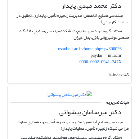
دکتر محمد مهدی پایدار
مهندسی صنایع (تخصص: مدیریت زنجیره تأمین، پایداری، تحقیق در
عملیات کاربردی)
استاد، گروه مهندسی صنایع، دانشکده مهندسی صنایع، دانشگاه
صنعتی نوشیروانی بابل، بابل، ایران
ostad.nit.ac.ir/home.php?sp=390026
nit.ac.ir
paydar
0000-0002-0941-247X
h-index:
45
هیات تحریریه
دکتر میرسامان پیشوائی
مهندسی صنایع (تخصص: مدیریت زنجیره تأمین، بهینه‌سازی مقاوم،
طراحی شبکه زنجیره تأمین، عملیات پایدار)
استاد، گروه مهندسی سیستم‌های هوشمند، دانشکده مهندسی