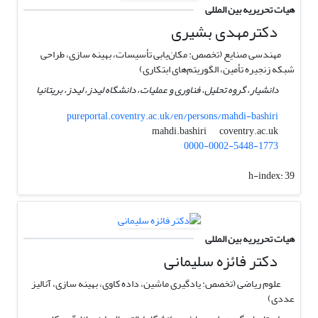
هیات تحریریه بین المللی
دکترمهدی بشیری
مهندسی صنایع (تخصص: مکان‌یابی تأسیسات، بهینه سازی، طراحی
شبکه زنجیره تأمین، الگوریتم‌های ابتکاری)
دانشیار، گروه تحلیل، فناوری و عملیات، دانشگاه لیدز، لیدز، بریتانیا
pureportal.coventry.ac.uk/en/persons/mahdi-bashiri
coventry.ac.uk
mahdi.bashiri
0000-0002-5448-1773
h-index:
39
هیات تحریریه بین المللی
دکتر فائزه سلیمانی
علوم ریاضی (تخصص: یادگیری ماشین، داده کاوی، بهینه سازی، آنالیز
عددی)