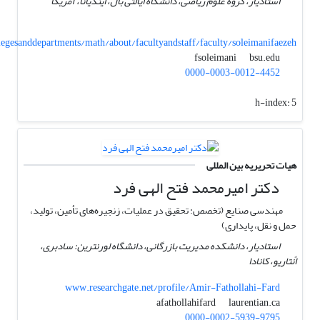
استادیار، گروه علوم ریاضی، دانشگاه ایالتی بال، ایندیانا، آمریکا
gesanddepartments/math/about/facultyandstaff/faculty/soleimanifaezeh
bsu.edu
fsoleimani
0000-0003-0012-4452
h-index:
5
هیات تحریریه بین المللی
دکتر امیرمحمد فتح الهی فرد
مهندسی صنایع (تخصص: تحقیق در عملیات، زنجیره‌های تأمین، تولید،
حمل و نقل، پایداری)
استادیار، دانشکده مدیریت بازرگانی، دانشگاه لورنترین: سادبری،
اًنتاریو، کانادا
www.researchgate.net/profile/Amir-Fathollahi-Fard
laurentian.ca
afathollahifard
0000-0002-5939-9795