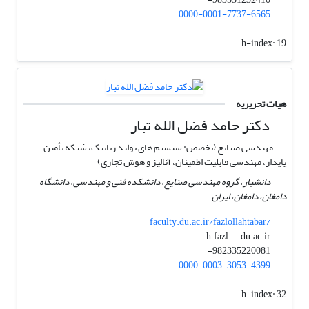
0000-0001-7737-6565
h-index:
19
هیات تحریریه
دکتر حامد فضل الله تبار
مهندسی صنایع (تخصص: سیستم های تولید رباتیک، شبکه تأمین
پایدار، مهندسی قابلیت اطمینان، آنالیز و هوش تجاری)
دانشیار، گروه مهندسی صنایع، دانشکده فنی و مهندسی، دانشگاه
دامغان، دامغان، ایران
faculty.du.ac.ir/fazlollahtabar/
du.ac.ir
h.fazl
982335220081+
0000-0003-3053-4399
h-index:
32