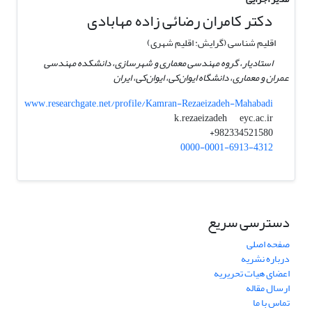
دکتر کامران رضائی زاده مهابادی
اقلیم شناسی (گرایش: اقلیم شهری)
استادیار، گروه مهندسی معماری و شهرسازی، دانشکده مهندسی
عمران و معماری، دانشگاه ایوان‌کی، ایوان‌کی، ایران
www.researchgate.net/profile/Kamran-Rezaeizadeh-Mahabadi
eyc.ac.ir
k.rezaeizadeh
982334521580+
0000-0001-6913-4312
دسترسی سریع
صفحه اصلی
درباره نشریه
اعضای هیات تحریریه
ارسال مقاله
تماس با ما