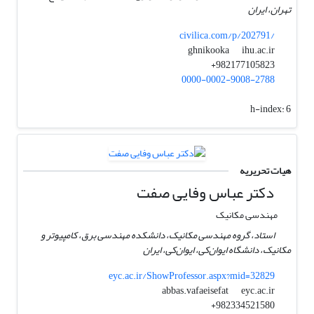
تهران، ایران
civilica.com/p/202791/
ihu.ac.ir
ghnikooka
982177105823+
0000-0002-9008-2788
h-index:
6
هیات تحریریه
دکتر عباس وفایی صفت
مهندسی مکانیک
استاد، گروه مهندسی مکانیک، دانشکده مهندسی برق، کامپیوتر و
مکانیک، دانشگاه ایوان‌کی، ایوان‌کی، ایران
eyc.ac.ir/ShowProfessor.aspx?mid=32829
eyc.ac.ir
abbas.vafaeisefat
982334521580+