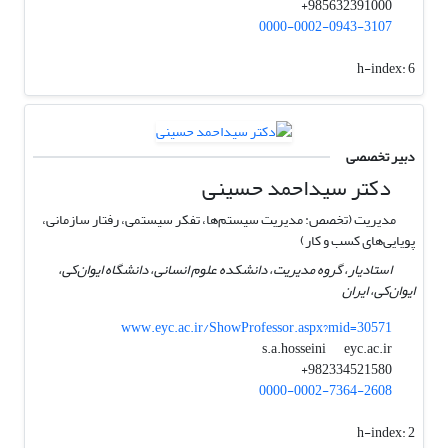
985632391000+
0000-0002-0943-3107
h-index:
6
دبیر تخصصی
دکتر سیداحمد حسینی
مدیریت (تخصص: مدیریت سیستم‌ها، تفکر سیستمی، رفتار سازمانی،
پویایی‌های کسب و کار)
استادیار، گروه مدیریت، دانشکده علوم انسانی، دانشگاه ایوان‌کی،
ایوان‌کی، ایران
www.eyc.ac.ir/ShowProfessor.aspx?mid=30571
eyc.ac.ir
s.a.hosseini
982334521580+
0000-0002-7364-2608
h-index:
2