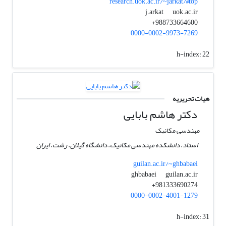
research.uok.ac.ir/~jarkat/#top
uok.ac.ir
j.arkat
988733664600+
0000-0002-9973-7269
h-index:
22
هیات تحریریه
دکتر هاشم بابایی
مهندسی مکانیک
استاد، دانشکده مهندسی مکانیک، دانشگاه گیلان، رشت، ایران
guilan.ac.ir/~ghbabaei
guilan.ac.ir
ghbabaei
981333690274+
0000-0002-4001-1279
h-index:
31