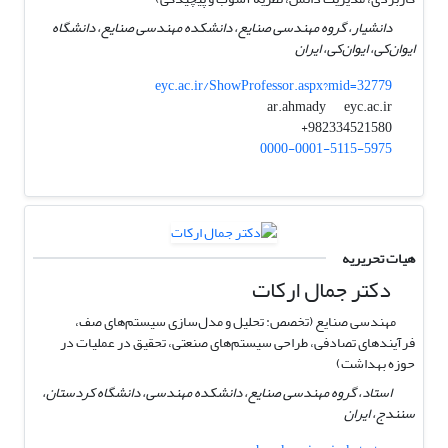
دانشیار، گروه مهندسی صنایع، دانشکده مهندسی صنایع، دانشگاه
ایوان‌کی، ایوان‌کی، ایران
eyc.ac.ir/ShowProfessor.aspx?mid=32779
eyc.ac.ir
ar.ahmady
982334521580+
0000-0001-5115-5975
هیات تحریریه
دکتر جمال ارکات
مهندسی صنایع (تخصص: تحلیل و مدل‌سازی سیستم‌های صف،
فرآیندهای تصادفی، طراحی سیستم‌های صنعتی، تحقیق در عملیات در
حوزه بهداشت)
استاد، گروه مهندسی صنایع، دانشکده مهندسی، دانشگاه کردستان،
سنندج، ایران