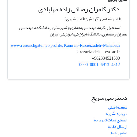
دکتر کامران رضائی زاده مهابادی
اقلیم شناسی (گرایش: اقلیم شهری)
استادیار، گروه مهندسی معماری و شهرسازی، دانشکده مهندسی
عمران و معماری، دانشگاه ایوان‌کی، ایوان‌کی، ایران
www.researchgate.net/profile/Kamran-Rezaeizadeh-Mahabadi
eyc.ac.ir
k.rezaeizadeh
982334521580+
0000-0001-6913-4312
دسترسی سریع
صفحه اصلی
درباره نشریه
اعضای هیات تحریریه
ارسال مقاله
تماس با ما