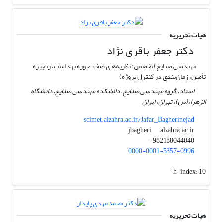
هیات تحریریه
دکتر جعفر باقری نژاد
مهندسی صنایع (تخصص: نظریه‌های صف، حوزه‌ بهداشت، زنجیره
تأمین، زمان‌بندی در کنترل پروژه)
استاد، گروه مهندسی صنایع، دانشکده مهندسی صنایع، دانشگاه
الزهراء(س)، تهران، ایران
scimet.alzahra.ac.ir/Jafar_Bagherinejad
alzahra.ac.ir
jbagheri
982188044040+
0000-0001-5357-0996
h-index:
10
هیات تحریریه