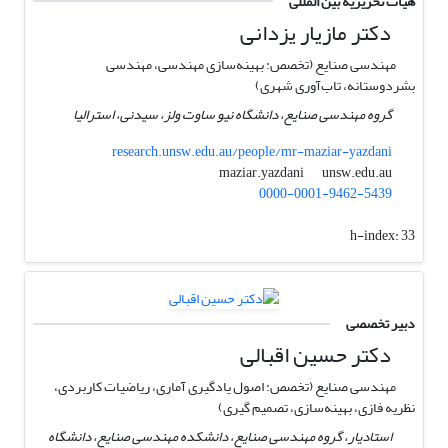
هیات تحریریه بین المللی
دکتر مازیار یزدانی
مهندسی صنایع (تخصص: بهینه‌سازی مهندسی، مهندسی
بشردوستانه، تاب‌آوری شهری)
گروه مهندسی صنایع، دانشگاه نیو ساوت ولز، سیدنی، استرالیا
research.unsw.edu.au/people/mr-maziar-yazdani
unsw.edu.au
maziar.yazdani
0000-0001-9462-5439
h-index:
33
دبیر تخصصی
دکتر حسین اقبالی
مهندسی صنایع (تخصص: اصول یادگیری آماری، ریاضیات کاربردی،
نظریه فازی، بهینه‌سازی، تصمیم گیری)
استادیار، گروه مهندسی صنایع، دانشکده مهندسی صنایع، دانشگاه