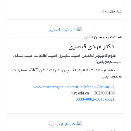
h-index:
63
هیات تحریریه بین المللی
دکتر مهدی قیصری
علوم کامپیوتر (تخصص: امنیت سایبری، امنیت اطلاعات، امنیت شبکه،
سیستم‌های امن)
دانشیار، دانشگاه شائوشینگ، چین- شرکت شنژن BKD با مسئولیت
محدود، چین
www.researchgate.net/profile/Mehdi-Gheisari-2
usx.edu.cn
2023000108
0000-0002-5643-0021