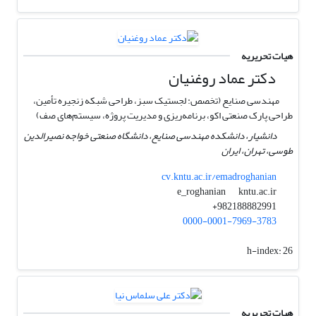
هیات تحریریه
دکتر عماد روغنیان
مهندسی صنایع (تخصص: لجستیک سبز، طراحی شبکه زنجیره تأمین،
طراحی پارک صنعتی اکو، برنامه‌ریزی و مدیریت پروژه، سیستم‌های صف)
دانشیار، دانشکده مهندسی صنایع، دانشگاه صنعتی خواجه نصیرالدین
طوسی، تهران، ایران
cv.kntu.ac.ir/emadroghanian
kntu.ac.ir
e_roghanian
982188882991+
0000-0001-7969-3783
h-index:
26
هیات تحریریه