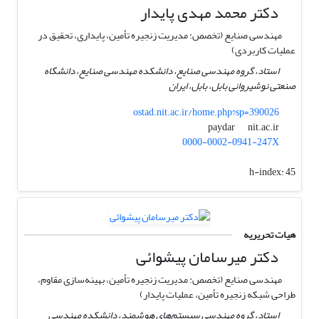
دکتر محمد مهدی پایدار
مهندسی صنایع (تخصص: مدیریت زنجیره تأمین، پایداری، تحقیق در
عملیات کاربردی)
استاد، گروه مهندسی صنایع، دانشکده مهندسی صنایع، دانشگاه
صنعتی نوشیروانی بابل، بابل، ایران
ostad.nit.ac.ir/home.php?sp=390026
nit.ac.ir
paydar
0000-0002-0941-247X
h-index:
45
هیات تحریریه
دکتر میرسامان پیشوائی
مهندسی صنایع (تخصص: مدیریت زنجیره تأمین، بهینه‌سازی مقاوم،
طراحی شبکه زنجیره تأمین، عملیات پایدار)
استاد، گروه مهندسی سیستم‌های هوشمند، دانشکده مهندسی