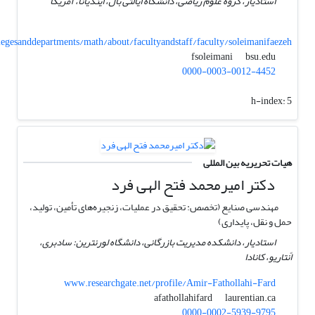
استادیار، گروه علوم ریاضی، دانشگاه ایالتی بال، ایندیانا، آمریکا
gesanddepartments/math/about/facultyandstaff/faculty/soleimanifaezeh
bsu.edu
fsoleimani
0000-0003-0012-4452
h-index:
5
هیات تحریریه بین المللی
دکتر امیرمحمد فتح الهی فرد
مهندسی صنایع (تخصص: تحقیق در عملیات، زنجیره‌های تأمین، تولید،
حمل و نقل، پایداری)
استادیار، دانشکده مدیریت بازرگانی، دانشگاه لورنترین: سادبری،
اًنتاریو، کانادا
www.researchgate.net/profile/Amir-Fathollahi-Fard
laurentian.ca
afathollahifard
0000-0002-5939-9795