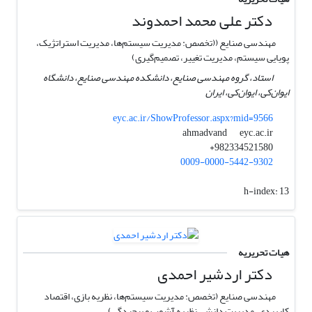
دکتر علی محمد احمدوند
مهندسی صنایع ((تخصص: مدیریت سیستم‌ها، مدیریت استراتژیک،
پویایی سیستم، مدیریت تغییر، تصمیم‌گیری)
استاد، گروه مهندسی صنایع، دانشکده مهندسی صنایع، دانشگاه
ایوان‌کی، ایوان‌کی، ایران
eyc.ac.ir/ShowProfessor.aspx?mid=9566
eyc.ac.ir
ahmadvand
982334521580+
0009-0000-5442-9302
h-index:
13
هیات تحریریه
دکتر اردشیر احمدی
مهندسی صنایع (تخصص: مدیریت سیستم‌ها، نظریه بازی، اقتصاد
کاربردی، مدیریت دانش، نظریه آشوب و پیچیدگی)