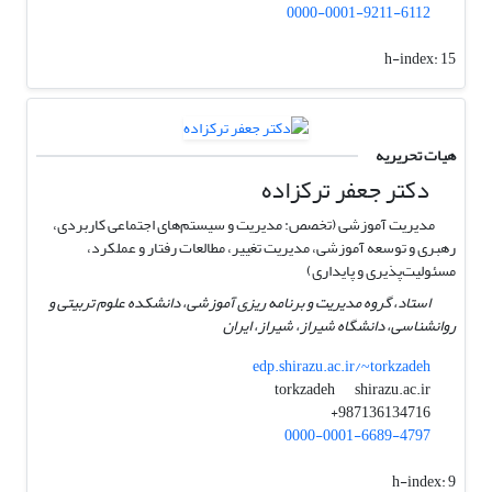
0000-0001-9211-6112
h-index:
15
هیات تحریریه
دکتر جعفر ترکزاده
مدیریت آموزشی (تخصص: مدیریت و سیستم‌های اجتماعی کاربردی،
رهبری و توسعه آموزشی، مدیریت تغییر، مطالعات رفتار و عملکرد،
مسئولیت‌پذیری و پایداری)
استاد، گروه مدیریت و برنامه ریزی آموزشی، دانشکده علوم تربیتی و
روانشناسی، دانشگاه شیراز، شیراز، ایران
edp.shirazu.ac.ir/~torkzadeh
shirazu.ac.ir
torkzadeh
987136134716+
0000-0001-6689-4797
h-index:
9