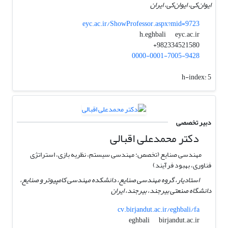
ایوان‌کی، ایوان‌کی، ایران
eyc.ac.ir/ShowProfessor.aspx?mid=9723
eyc.ac.ir
h.eghbali
982334521580+
0000-0001-7005-9428
h-index:
5
دبیر تخصصی
دکتر محمدعلی اقبالی
مهندسی صنایع (تخصص: مهندسی سیستم‌، نظریه بازی، استراتژی
فناوری، بهبود فرآیند)
استادیار، گروه مهندسی صنایع، دانشکده مهندسی کامپیوتر و صنایع،
دانشگاه صنعتی بیرجند، بیرجند، ایران
cv.birjandut.ac.ir/eghbali/fa
birjandut.ac.ir
eghbali