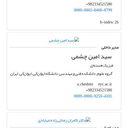
982334521580+
0000-0002-0460-8799
h-index:
26
مدیر داخلی
سید امین چشمی
فیزیک هسته‌ای
گروه علوم، دانشکده فنی و مهندسی، دانشگاه ایوان‌کی، ایوان‌کی، ایران
eyc.ac.ir
a.cheshmi
982334521580+
0009-0000-9259-4181
مدیر اجرایی