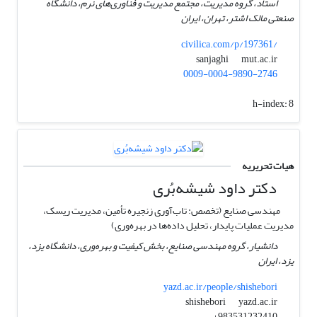
استاد، گروه مدیریت، مجتمع مدیریت و فناوری‌های نرم، دانشگاه
صنعتی مالک اشتر، تهران، ایران
civilica.com/p/197361/
mut.ac.ir
sanjaghi
0009-0004-9890-2746
h-index:
8
هیات تحریریه
دکتر داود شیشه‌بُری
مهندسی صنایع (تخصص: تاب‌آوری زنجیره تأمین، مدیریت ریسک،
مدیریت عملیات پایدار، تحلیل داده‌ها در بهره‌وری)
دانشیار، گروه مهندسی صنایع، بخش کیفیت و بهره‌وری، دانشگاه یزد،
یزد، ایران
yazd.ac.ir/people/shishebori
yazd.ac.ir
shishebori
983531232410+