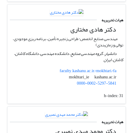
هیات تحریریه
دکتر هادی مختاری
مهندسی صنایع (تخصص: طراحی زنجیره تأمین، برنامه ریزی موجودی،
توالی و زمان‌بندی)
دانشیار، گروه مهندسی صنایع، دانشکده مهندسی، دانشگاه کاشان،
کاشان، ایران
faculty.kashanu.ac.ir/mokhtari/fa
kashanu.ac.ir
mokhtari_ie
0000-0002-5297-5841
h-index:
31
هیات تحریریه
دکتر محمد مهدی نصیری