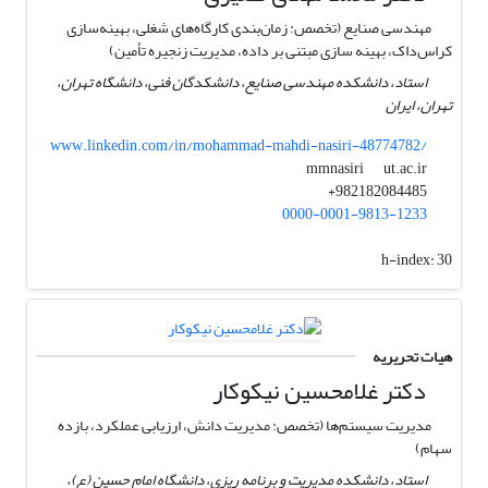
مهندسی صنایع (تخصص: زمان‌بندی کارگاه‌های شغلی، بهینه‌سازی
کراس‌داک، بهینه سازی مبتنی بر داده، مدیریت زنجیره تأمین)
استاد، دانشکده مهندسی صنایع، دانشکدگان فنی، دانشگاه تهران،
تهران، ایران
www.linkedin.com/in/mohammad-mahdi-nasiri-48774782/
ut.ac.ir
mmnasiri
982182084485+
0000-0001-9813-1233
h-index:
30
هیات تحریریه
دکتر غلامحسین نیکوکار
مدیریت سیستم‌ها (تخصص: مدیریت دانش، ارزیابی عملکرد، بازده
سهام)
استاد، دانشکده مدیریت و برنامه ریزی، دانشگاه امام حسین (ع)،