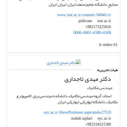
صنایع، دانشگاه علم و صنعت ایران، تهران، ایران
www.iust.ac.ir/content/34046/cv
iust.ac.ir
pishvaee
982173225016+
0000-0001-6389-6308
h-index:
61
هیات تحریریه
دکتر مهدی تاجداری
مهندسی مکانیک
استاد، گروه مهندسی مکانیک، دانشکده مهندسی برق، کامپیوتر و
مکانیک، دانشگاه ایوان‌کی، ایوان‌کی، ایران
eyc.ac.ir/ShowProfessor.aspx?mid=27519
eyc.ac.ir
mahdi.tajdari
982334521580+