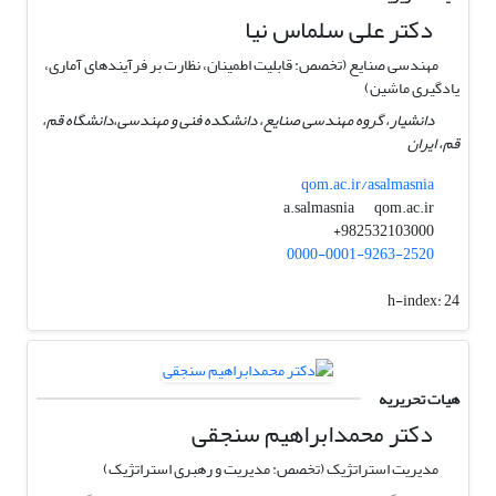
دکتر علی سلماس نیا
مهندسی صنایع (تخصص: قابلیت اطمینان، نظارت بر فرآیندهای آماری،
یادگیری ماشین)
دانشیار، گروه مهندسی صنایع، دانشکده فنی و مهندسی،دانشگاه قم،
قم، ایران
qom.ac.ir/asalmasnia
qom.ac.ir
a.salmasnia
982532103000+
0000-0001-9263-2520
h-index:
24
هیات تحریریه
دکتر محمدابراهیم سنجقی
مدیریت استراتژیک (تخصص: مدیریت و رهبری استراتژیک)