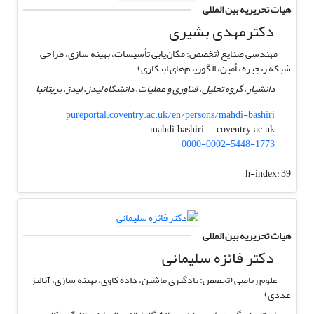
هیات تحریریه بین المللی
دکترمهدی بشیری
مهندسی صنایع (تخصص: مکان‌یابی تأسیسات، بهینه سازی، طراحی
شبکه زنجیره تأمین، الگوریتم‌های ابتکاری)
دانشیار، گروه تحلیل، فناوری و عملیات، دانشگاه لیدز، لیدز، بریتانیا
pureportal.coventry.ac.uk/en/persons/mahdi-bashiri
coventry.ac.uk
mahdi.bashiri
0000-0002-5448-1773
h-index:
39
هیات تحریریه بین المللی
دکتر فائزه سلیمانی
علوم ریاضی (تخصص: یادگیری ماشین، داده کاوی، بهینه سازی، آنالیز
عددی)