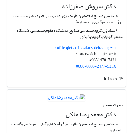
دکتر سروش صفرزاده
مهندسی صنایع (تخصص: نظریه بازی، مدیریت زنجیره تأمین، سیاست
انرژی، تصمیم‌گیری چندمعیاره)
استادیار، گروه مهندسی صنایع، دانشکده علوم مهندسی، دانشگاه
صنعتی قوچان، قوچان، ایران
profile.qiet.ac.ir/safarzadeh/?lang=en
qiet.ac.ir
s.safarzadeh
985147017421+
0000-0003-2477-525X
h-index:
15
دبیر تخصصی
دکتر محمدرضا ملکی
مهندسی صنایع (تخصص: نظارت بر فرآیندهای آماری، مهندسی قابلیت
اطمینان)