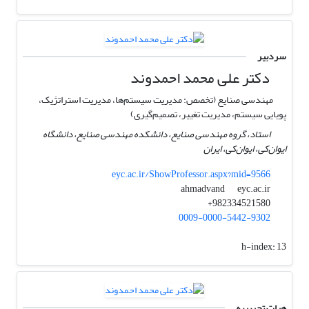
سردبیر
دکتر علی محمد احمدوند
مهندسی صنایع (تخصص: مدیریت سیستم‌ها، مدیریت استراتژیک،
پویایی سیستم، مدیریت تغییر، تصمیم‌گیری)
استاد، گروه مهندسی صنایع، دانشکده مهندسی صنایع، دانشگاه
ایوان‌کی، ایوان‌کی، ایران
eyc.ac.ir/ShowProfessor.aspx?mid=9566
eyc.ac.ir
ahmadvand
982334521580+
0009-0000-5442-9302
h-index:
13
هیات تحریریه