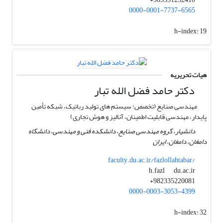
0000-0001-7737-6565
h-index:
19
هیات تحریریه
دکتر حامد فضل الله تبار
مهندسی صنایع (تخصص: سیستم های تولید رباتیک، شبکه تأمین
پایدار، مهندسی قابلیت اطمینان، آنالیز و هوش تجاری)
دانشیار، گروه مهندسی صنایع، دانشکده فنی و مهندسی، دانشگاه
دامغان، دامغان، ایران
faculty.du.ac.ir/fazlollahtabar/
du.ac.ir
h.fazl
982335220081+
0000-0003-3053-4399
h-index:
32