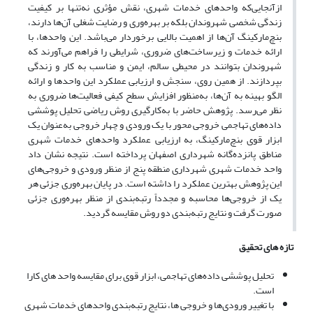
ازآنجایی‌که واحدهای خدمات شهری، نقش مؤثری نه‌تنها بر کیفیت
زندگی شخصی شهروندان بلکه بر بهره‌وری و رضایت شغلی آن‌ها دارند،
بنچ‌مارکینگ آن‌ها از اهمیت بالایی برخوردار می‌باشد. این واحدها، با
ارائه خدمات و زیرساخت‌های ضروری، شرایطی را فراهم می‌آورند که
شهروندان بتوانند در محیطی سالم، ایمن و مناسب به کار و زندگی
بپردازند. از همین روی، سنجش و ارزیابی عملکرد این واحدها و ارائه
الگو بهینه به آن‌ها، به‌منظور افزایش سطح کیفی فعالیت‌ها ضروری به
نظر می‌رسد. پژوهش حاضر با به‌کارگیری روش ریاضی تحلیل پوششی
داده‌های تهاجمی خروجی محور با یک ورودی و چهار خروجی به‌عنوان یک
ابزار قوی بنچ‌مارکینگ، به ارزیابی عملکرد واحدهای خدمات شهری
مناطق پانزده‌گانه شهرداری اصفهان پرداخته است. نتیجه نشان داد
واحد خدمات شهری شهرداری منطقه پنج از منظر ورودی و خروجی‌های
این پژوهش بهترین عملکرد را داشته است. در پایان بهره‌وری جزئی هر
یک از خروجی‌ها محاسبه و مجدداً رتبه‌بندی از منظر بهره‌وری جزئی
صورت گرفت و نتایج رتبه‌بندی دو روش مقایسه گردید.
تازه های تحقیق
تحلیل پوششی داده‌های تهاجمی، ابزار قوی برای مقایسه واحد های کارا
است.
با تغییر ورودی‌ها و خروجی ها، نتایج رتبه‌بندی واحدهای خدمات شهری