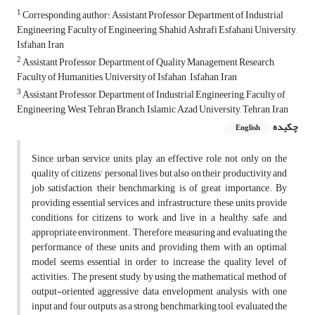
1
Corresponding author: Assistant Professor, Department of Industrial
Engineering, Faculty of Engineering, Shahid Ashrafi Esfahani University,
Isfahan, Iran
2
Assistant Professor, Department of Quality Management Research,
Faculty of Humanities, University of Isfahan , Isfahan, Iran
3
Assistant Professor, Department of Industrial Engineering, Faculty of
Engineering, West Tehran Branch, Islamic Azad University, Tehran, Iran
چکیده
English
Since urban service units play an effective role not only on the
quality of citizens' personal lives but also on their productivity and
job satisfaction, their benchmarking is of great importance. By
providing essential services and infrastructure, these units provide
conditions for citizens to work and live in a healthy, safe, and
appropriate environment. Therefore, measuring and evaluating the
performance of these units and providing them with an optimal
model seems essential in order to increase the quality level of
activities. The present study, by using the mathematical method of
output-oriented aggressive data envelopment analysis with one
input and four outputs as a strong benchmarking tool, evaluated the