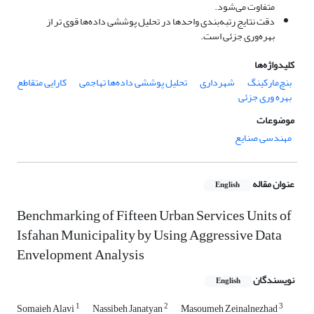
متفاوت می‌شود.
دقت نتایج رتبه‌بندی واحدها در تحلیل پوششی داده‌ها قوی تر از
بهره‌وری جزئی است.
کلیدواژه‌ها
بنچ‌مارکینگ
شهرداری
تحلیل پوششی داده‌ها تهاجمی
کارایی متقاطع
بهره وری جزئی
موضوعات
مهندسی صنایع
عنوان مقاله
English
Benchmarking of Fifteen Urban Services Units of
Isfahan Municipality by Using Aggressive Data
Envelopment Analysis
نویسندگان
English
1
2
3
Somaieh Alavi
Nassibeh Janatyan
Masoumeh Zeinalnezhad