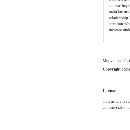
and was imple
main factors 
relationship
attention to 
increase stud
Motivational fac
Copyright
© Sha
License
This article is r
commercial or non