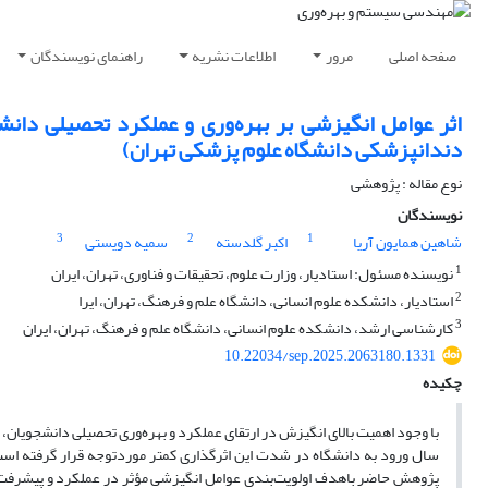
صفحه اصلی
مرور
اطلاعات نشریه
راهنمای نویسندگان
اثر عوامل انگیزشی بر بهره‌وری و عملکرد تحصیلی دانش
دندانپزشکی دانشگاه علوم پزشکی تهران)
نوع مقاله : پژوهشی
نویسندگان
3
2
1
شاهین همایون آریا
اکبر گلدسته
سمیه دویستی
1
نویسنده مسئول: استادیار، وزارت علوم، تحقیقات و فناوری، تهران، ایران
2
استادیار، دانشکده علوم انسانی، دانشگاه علم و فرهنگ، تهران، ایرا
3
کارشناسی ارشد، دانشکده علوم انسانی، دانشگاه علم و فرهنگ، تهران، ایران
10.22034/sep.2025.2063180.1331
چکیده
با وجود اهمیت بالای انگیزش در ارتقای عملکرد و بهره‌وری تحصیلی دانشجویان
سال ورود به دانشگاه در شدت این اثرگذاری کمتر موردتوجه قرار گرفته اس
پژوهش حاضر باهدف اولویت‌بندی عوامل انگیزشی مؤثر در عملکرد و پیشرفت یا