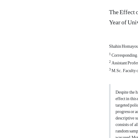
The Effect 
Year of Uni
Shahin Homayo
1
Corresponding au
2
Assistant Profes
3
M.Sc., Faculty o
Despite the h
effect in this
targeted poli
progress or a
descriptive s
consists of a
random sampl
was used; Mot