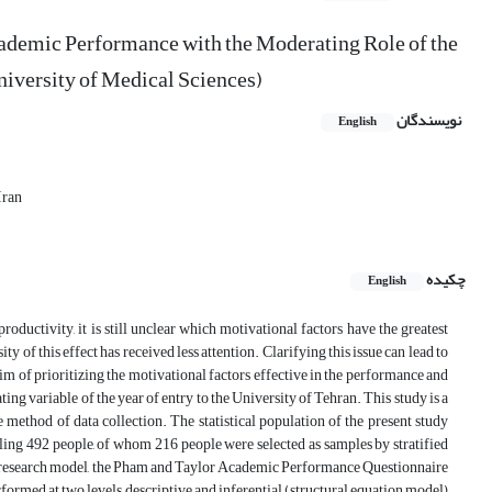
cademic Performance with the Moderating Role of the
niversity of Medical Sciences)
نویسندگان
English
Iran
چکیده
English
uctivity, it is still unclear which motivational factors have the greatest
sity of this effect has received less attention. Clarifying this issue can lead to
im of prioritizing the motivational factors effective in the performance and
ing variable of the year of entry to the University of Tehran. This study is a
e method of data collection. The statistical population of the present study
taling 492 people, of whom 216 people were selected as samples by stratified
e research model, the Pham and Taylor Academic Performance Questionnaire
formed at two levels, descriptive and inferential (structural equation model)