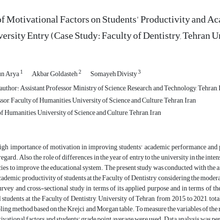
of Motivational Factors on Students' Productivity and A
versity Entry (Case Study: Faculty of Dentistry, Tehran U
1
2
3
un Arya
َAkbar Goldasteh
Somayeh Divisty
thor: Assistant Professor, Ministry of Science, Research, and Technology, Tehran, 
sor, Faculty of Humanities, University of Science and Culture, Tehran, Iran
f Humanities, University of Science and Culture, Tehran, Iran
igh importance of motivation in improving students' academic performance and prod
 regard. Also, the role of differences in the year of entry to the university in the inten
cies to improve the educational system. The present study was conducted with the a
cademic productivity of students at the Faculty of Dentistry, considering the moderat
urvey and cross-sectional study in terms of its applied purpose and in terms of th
ll students at the Faculty of Dentistry, University of Tehran, from 2015 to 2021, to
ing method based on the Krejci and Morgan table. To measure the variables of th
ivational factors and students' grade point average were used. Data analysis was per