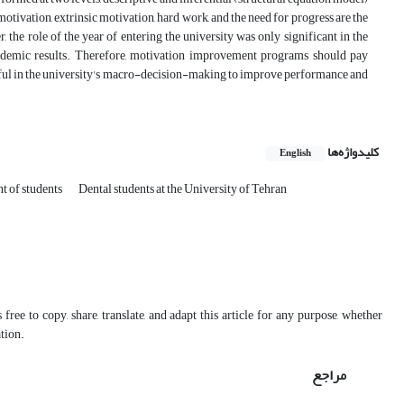
ation, extrinsic motivation, hard work, and the need for progress are the
he role of the year of entering the university was only significant in the
cademic results. Therefore, motivation improvement programs should pay
 helpful in the university's macro-decision-making to improve performance and
کلیدواژه‌ها
English
 of students
Dental students at the University of Tehran
free to copy, share, translate, and adapt this article for any purpose, whether
ation.
مراجع