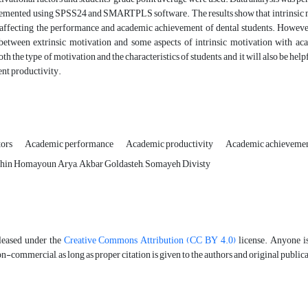
mented using SPSS24 and SMARTPLS software. The results show that intrinsic motiv
affecting the performance and academic achievement of dental students. However, t
 between extrinsic motivation and some aspects of intrinsic motivation with a
both the type of motivation and the characteristics of students, and it will also be
ent productivity.
tors
Academic performance
Academic productivity
Academic achievement
hin Homayoun Arya, Akbar Goldasteh, Somayeh Divisty
eleased under the
Creative Commons Attribution (CC BY 4.0)
license. Anyone is 
-commercial, as long as proper citation is given to the authors and original public