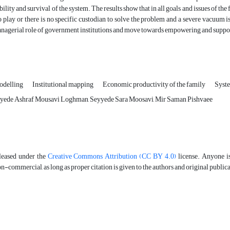
ability and survival of the system. The results show that in all goals and issues of t
o play or there is no specific custodian to solve the problem and a severe vacuum is 
anagerial role of government institutions and move towards empowering and suppor
odelling
Institutional mapping
Economic productivity of the family
Syste
yede Ashraf Mousavi Loghman, Seyyede Sara Moosavi, Mir Saman Pishvaee
eleased under the
Creative Commons Attribution (CC BY 4.0)
license. Anyone is 
-commercial, as long as proper citation is given to the authors and original public