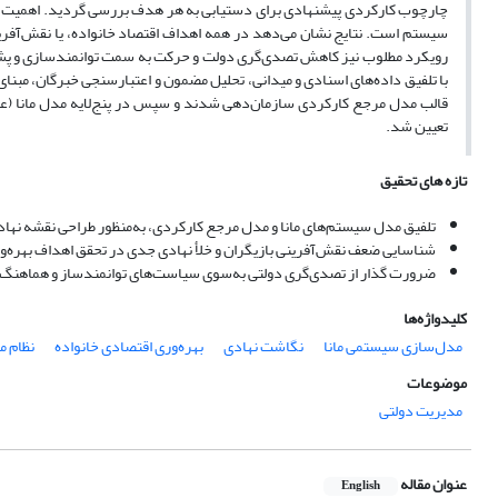
چارچوب کارکردی پیشنهادی برای دستیابی به هر هدف بررسی گردید. اهمیت مدل‌
سیستم است. نتایج نشان می‌دهد در همه اهداف اقتصاد خانواده، یا نقش‌آفری
رویکرد مطلوب نیز کاهش تصدی‌گری دولت و حرکت به سمت توانمندسازی و پشتیب
با تلفیق داده‌های اسنادی و میدانی، تحلیل مضمون و اعتبارسنجی خبرگان، مبنا
قالب مدل مرجع کارکردی سازمان‌دهی شدند و سپس در پنج‌لایه مدل مانا (عم
تعیین شد.
تازه های تحقیق
تلفیق مدل سیستم‌های مانا و مدل مرجع کارکردی، به‌منظور طراحی نقشه نهادی
شناسایی ضعف نقش‌آفرینی بازیگران و خلأ نهادی جدی در تحقق اهداف بهره‌و
ضرورت گذار از تصدی‌گری دولتی به‌سوی سیاست‌های توانمندساز و هماهنگ‌ک
کلیدواژه‌ها
مدل‌سازی سیستمی مانا
نگاشت نهادی
بهره‌وری اقتصادی خانواده
نظام م
موضوعات
مدیریت دولتی
عنوان مقاله
English