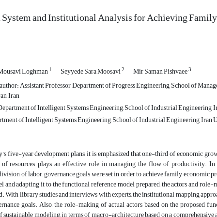
 System and Institutional Analysis for Achieving Famil
1
2
3
 Mousavi Loghman
Seyyede Sara Moosavi
Mir Saman Pishvaee
uthor: Assistant Professor, Department of Progress Engineering, School of Manag
an, Iran
epartment of Intelligent Systems Engineering, School of Industrial Engineering, I
tment of Intelligent Systems Engineering, School of Industrial Engineering, Iran U
y's five-year development plans, it is emphasized that one-third of economic gro
of resources, plays an effective role in managing the flow of productivity. In 
 division of labor, governance goals were set in order to achieve family economic pr
 and adapting it to the functional reference model prepared, the actors and role-
. With library studies and interviews with experts, the institutional mapping appr
ernance goals. Also, the role-making of actual actors based on the proposed f
 sustainable modeling, in terms of macro-architecture based on a comprehensive and