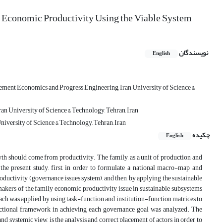
y Economic Productivity Using the Viable System
نویسندگان
English
ement Economics and Progress Engineering, Iran University of Science &
ran University of Science & Technology, Tehran, Iran
niversity of Science & Technology, Tehran, Iran
چکیده
English
wth should come from productivity. The family, as a unit of production and
the present study, first, in order to formulate a national macro-map and
oductivity (governance issues system), and then, by applying the sustainable
makers of the family economic productivity issue in sustainable subsystems
oach was applied by using task-function and institution-function matrices to
unctional framework in achieving each governance goal was analyzed. The
 systemic view, is the analysis and correct placement of actors in order to