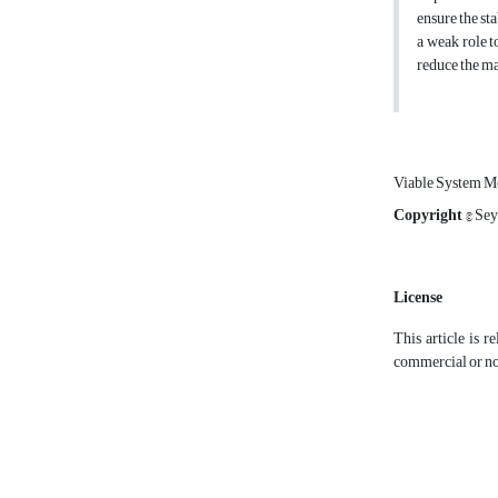
ensure the st
a weak role t
reduce the m
Viable System M
Copyright
© Sey
License
This article is r
commercial or non