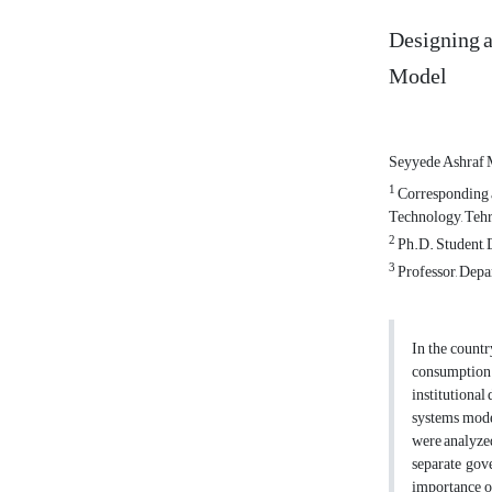
Designing a
Model
Seyyede Ashraf
1
Corresponding a
Technology, Tehr
2
Ph.D. Student, D
3
Professor, Depar
In the countr
consumption 
institutional
systems model
were analyzed
separate gov
importance of