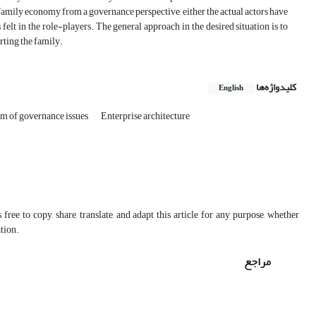
he family economy from a governance perspective, either the actual actors have
felt in the role-players. The general approach in the desired situation is to
ting the family.
کلیدواژه‌ها
English
m of governance issues
Enterprise architecture
free to copy, share, translate, and adapt this article for any purpose, whether
ation.
مراجع