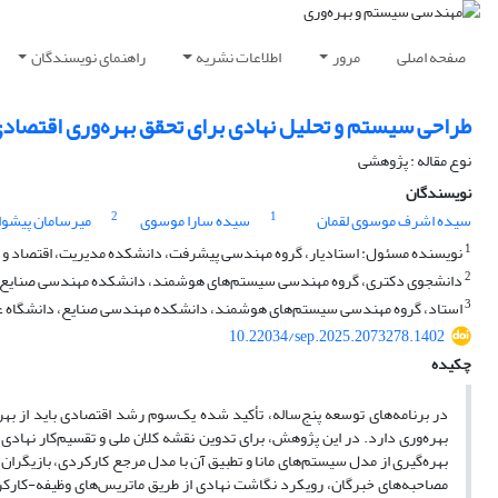
صفحه اصلی
مرور
اطلاعات نشریه
راهنمای نویسندگان
طراحی سیستم و تحلیل نهادی برای تحقق بهره‌وری اقتصادی 
نوع مقاله : پژوهشی
نویسندگان
2
1
سیده اشرف موسوی لقمان
سیده سارا موسوی
میرسامان پیشوا
1
نویسنده مسئول: استادیار، گروه مهندسی پیشرفت، دانشکده مدیریت، اقتصاد و مه
2
دانشجوی دکتری، گروه مهندسی سیستم‌های هوشمند، دانشکده مهندسی صنایع، دان
3
استاد، گروه مهندسی سیستم‌های هوشمند، دانشکده مهندسی صنایع، دانشگاه علم 
10.22034/sep.2025.2073278.1402
چکیده
در برنامه‌های توسعه پنج‌ساله، تأکید شده یک‌سوم رشد اقتصادی باید از ب
بهره‌وری دارد. در این پژوهش، برای تدوین نقشه کلان ملی و تقسیم‌کار نهاد
بهره‌گیری از مدل سیستم‌های مانا و تطبیق آن با مدل مرجع کارکردی، بازیگران و
مصاحبه‌های خبرگان، رویکرد نگاشت نهادی از طریق ماتریس‌های وظیفه-کارکر