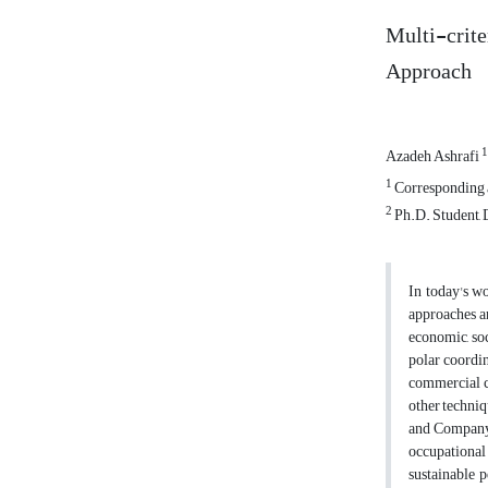
Multi-crit
Approach
1
Azadeh Ashrafi
1
Corresponding a
2
Ph.D. Student, 
In today's wo
approaches a
economic, soc
polar coordin
commercial co
other techniq
and Company A
occupational 
sustainable 