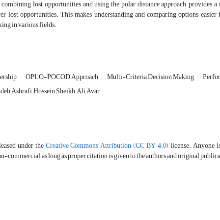
 combining lost opportunities and using the polar distance approach, provides a 
wer lost opportunities. This makes understanding and comparing options easier 
ng in various fields.
dership
OPLO-POCOD Approach
Multi-Criteria Decision Making
Perfo
deh Ashrafi, Hossein Sheikh, Ali Avar
eleased under the
Creative Commons Attribution (CC BY 4.0)
license. Anyone is 
-commercial, as long as proper citation is given to the authors and original public