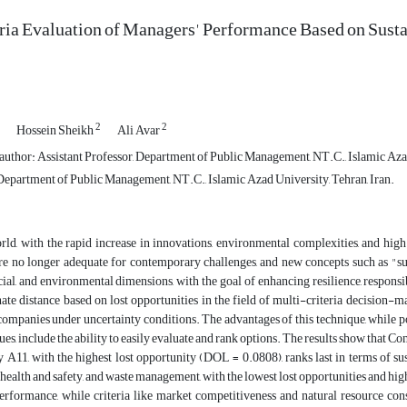
eria Evaluation of Managers' Performance Based on Su
2
2
Hossein Sheikh
Ali Avar
uthor: Assistant Professor, Department of Public Management, NT.C., Islamic Azad
Department of Public Management, NT.C., Islamic Azad University, Tehran, Iran.
rld, with the rapid increase in innovations, environmental complexities, and high 
re no longer adequate for contemporary challenges, and new concepts such as "su
ial, and environmental dimensions, with the goal of enhancing resilience, responsi
ate distance based on lost opportunities in the field of multi-criteria decision-
mpanies under uncertainty conditions. The advantages of this technique, while pos
ues, include the ability to easily evaluate and rank options. The results show that C
11, with the highest lost opportunity (DOL = 0.0808), ranks last in terms of susta
health and safety, and waste management, with the lowest lost opportunities and hi
performance, while criteria like market competitiveness and natural resource c