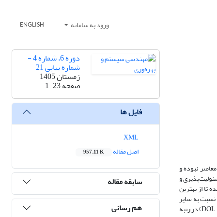
ورود به سامانه
ENGLISH
دوره 6، شماره 4 -
شماره پیاپی 21
زمستان 1405
صفحه
1-23
فایل ها
XML
اصل مقاله
957.11 K
معاصر نبوده و
ئولیت‌پذیری و
سابقه مقاله
 تا از بهترین
 نسبت به سایر
هم رسانی
تکنیک‌ها، این است که می‌تواند به‌سادگی ارزیابی و رتبه‌بندی گزینه‌ها را انجام دهد. نتایج نشان می‌دهند که شرکت A2 با کمترین مقدار فرصت از دست رفته (DOL= 0.0199) در رتبه