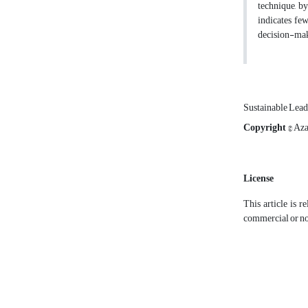
technique, by
indicates fe
decision-maki
Sustainable Lea
Copyright
© Aza
License
This article is r
commercial or non