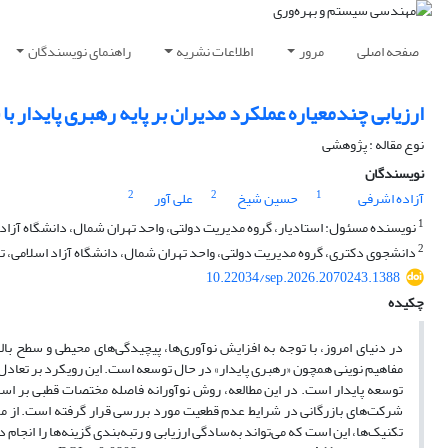
صفحه اصلی
مرور
اطلاعات نشریه
راهنمای نویسندگان
ارزیابی چندمعیاره عملکرد مدیران بر پایه رهبری پایدار با به کارگ
نوع مقاله : پژوهشی
نویسندگان
2
2
1
آزاده اشرفی
حسین شیخ
علی آور
1
نویسنده مسئول: استادیار، گروه مدیریت دولتی، واحد تهران شمال، دانشگاه آزاد اس
2
دانشجوی دکتری، گروه مدیریت دولتی، واحد تهران شمال، دانشگاه آزاد اسلامی، تهر
10.22034/sep.2026.2070243.1388
چکیده
در دنیای امروز، با توجه به افزایش نوآوری‌ها، پیچیدگی‌های محیطی و سطح 
مفاهیم نوینی همچون «رهبری پایدار» در حال توسعه است. این رویکرد بر تعادل 
توسعه پایدار است. در این مطالعه، روش نوآورانه فاصله مختصات قطبی بر اسا
شرکت‌های بازرگانی در شرایط عدم قطعیت مورد بررسی قرار گرفته است. از م