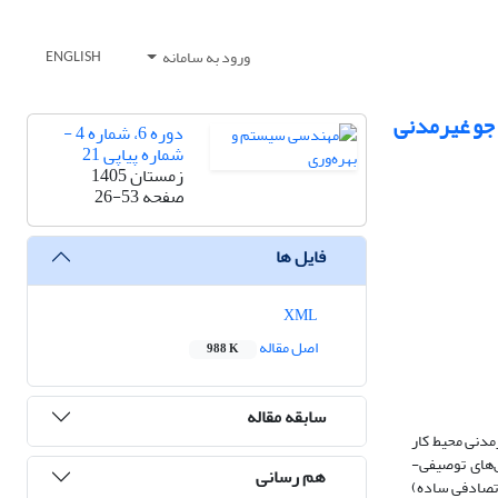
ورود به سامانه
ENGLISH
 جو غیرمدنی
دوره 6، شماره 4 -
شماره پیاپی 21
زمستان 1405
صفحه
26-53
فایل ها
XML
اصل مقاله
988 K
سابقه مقاله
مدنی محیط کار
‌های توصیفی-
هم رسانی
فمند – تصادفی ساده)