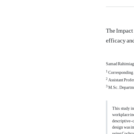
The Impact 
efficacy an
Samad Rahimia
1
Corresponding a
2
Assistant Profe
3
M.Sc., Departme
This study in
workplace inc
descriptive-
design was im
using Cochran