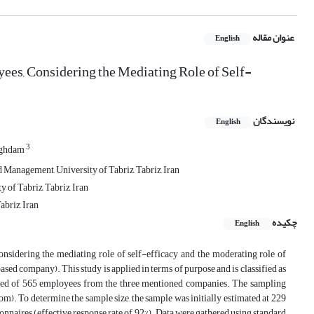
عنوان مقاله
English
yees, Considering the Mediating Role of Self-
نویسندگان
English
3
aghdam
Management, University of Tabriz, Tabriz, Iran
of Tabriz, Tabriz, Iran
briz, Iran
چکیده
English
onsidering the mediating role of self-efficacy and the moderating role of
 company). This study is applied in terms of purpose and is classified as
sisted of 565 employees from the three mentioned companies. The sampling
). To determine the sample size, the sample was initially estimated at 229
ionnaires (effective response rate of 92%). Data were gathered using standard