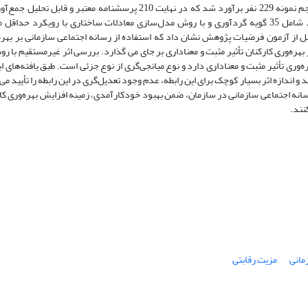
اجرا گردید. به‌منظور تعیین حجم نمونه، ابتدا با استفاده از فرمول کوکران، حجم نمونه 229 نفر برآورد شد که در نهایت 210 پر
بازگشت مؤثر 92 درصد). داده‌ها نیز با استفاده از پرسشنامه‌های استاندارد شامل 35 گویه گردآوری و با روش مدل‌سازی معادلات ساختاری با ر
رار گرفتند. نتایج حاصل از آزمون فرضیات پژوهش نشان داد که استفاده از رسانه اجتماعی سازمانی بر به
هره‌وری کارکنان تأثیر مثبت و معناداری بر جای می گذارد. بررسی اثر غیرمستقیم با 
وری تأثیر مثبت و معناداری دارد و نوع میانجی‌گری از نوع جزئی است. طبق یافته‌های 
و اندازه اثر بسیار کوچک برای این رابطه، عدم وجود تعدیل‌گری در این رابطه را تأیید می‌ک
 رسانه اجتماعی سازمانی در سازمان، ضمن بهبود خودکارآمدی، زمینه افزایش بهره‌وری کا
نند.
مانی
مزیت رقابتی