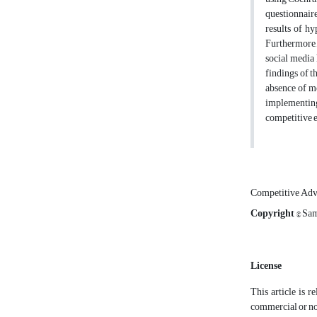
questionnair
results of hy
Furthermore, 
social media 
findings of t
absence of mo
implementing
competitive 
Competitive Ad
Copyright
© Sa
License
This article is r
commercial or non