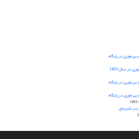
هره‌وری در پایگاه
دسترسی به مقالات فصلنامه علمی «مهندسی
 در سال 1403
سیستم و بهره‌وری» آزاد است.
هره‌وری در پایگاه
هره‌وری در پایگاه
این نشریه تحت مجوز
ارجاع 4.0 بین
Creative Commons
1403-
المللی قرار دارد.
 در نشریه‌ی
The journal is licensed under Creative Commons
Attribution 4.0 International license (CC BY 4.0)