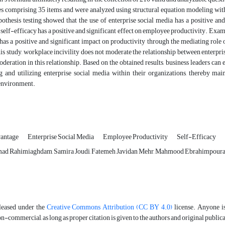
es comprising 35 items and were analyzed using structural equation modeling wit
pothesis testing showed that the use of enterprise social media has a positive an
self-efficacy has a positive and significant effect on employee productivity. Exami
has a positive and significant impact on productivity through the mediating role o
his study, workplace incivility does not moderate the relationship between enterpri
deration in this relationship. Based on the obtained results, business leaders ca
 and utilizing enterprise social media within their organizations, thereby mai
environment.
vantage
Enterprise Social Media
Employee Productivity
Self-Efficacy
mad Rahimiaghdam, Samira Joudi, Fatemeh Javidan Mehr, Mahmood Ebrahimpou
eleased under the
Creative Commons Attribution (CC BY 4.0)
license. Anyone is 
-commercial, as long as proper citation is given to the authors and original public