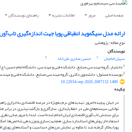
صفحه اصلی
مرور
اطلاعات نشریه
راهنمای نویسندگان
ارائه مدل سیگموید انطباقی پویا جهت اندازه‌گیری تاب‌آور
نوع مقاله : پژوهشی
نویسندگان
2
1
سهیل امامیان
حسین صابری علی اباد
1
دانشیار، گروه مهندسی صنایع، دانشکده فنی و مهندسی، دانشگاه امام حسین (ع)، ت
2
نویسنده مسئول: دانشجوی دکتری، گروه مهندسی صنایع، دانشکده فنی و مهندسی، 
10.22034/sep.2026.2087132.1480
چکیده
در جهان پیچیده امروز، تهدیدهای نرم به‌ویژه در عرصه اقتصادی به ابزاری راهب
توانایی سیستم‌های ملی در حفظ پایداری، سازگاری و بازگشت‌پذیری در برابر فشا
برای سنجش تاب‌آوری اقتصادی ایران انجام شده است. ابتدا با مرور مبانی نظر
استفاده از روش‌های استانداردسازی، هم‌جهت‌سازی و وزن‌دهی شاخص‌ها، امکان 
پویا به‌کار گرفته شد تا علاوه بر نمایش مرزهای حساسیت و آستانه‌های پویای ا