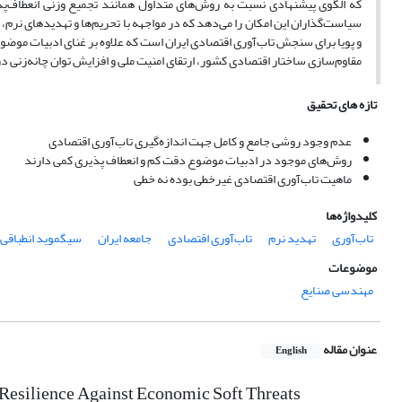
که الگوی پیشنهادی نسبت به روش‌های متداول همانند تجمیع وزنی انعطاف‌پذی
سیاست‌گذاران این امکان را می‌دهد که در مواجهه با تحریم‌ها و تهدیدهای نرم،
و پویا برای سنجش تاب‌آوری اقتصادی ایران است که علاوه بر غنای ادبیات موضوع، ق
مقاوم‌سازی ساختار اقتصادی کشور، ارتقای امنیت ملی و افزایش توان چانه‌زنی در
تازه های تحقیق
عدم وجود روشی جامع و کامل جهت اندازه‌گیری تاب‌آوری اقتصادی
روش‌های موجود در ادبیات موضوع دقت کم و انعطاف پذیری کمی دارند
ماهیت تاب‌آوری اقتصادی غیرخطی بوده نه خطی
کلیدواژه‌ها
تاب‌آوری
تهدید نرم
تاب‌آوری اقتصادی
جامعه ایران
سیگموید انطباقی پ
موضوعات
مهندسی صنایع
عنوان مقاله
English
esilience Against Economic Soft Threats