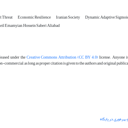
t Threat
Economic Resilience
Iranian Society
Dynamic Adaptive Sigmoi
eil Emamyian, Hossein Saberi Aliabad
eleased under the
Creative Commons Attribution (CC BY 4.0)
license. Anyone is 
-commercial, as long as proper citation is given to the authors and original public
هره‌وری در پایگاه