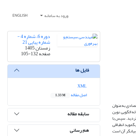
ورود به سامانه
ENGLISH
دوره 6، شماره 4 -
شماره پیاپی 21
زمستان 1405
صفحه
105-132
فایل ها
XML
اصل مقاله
1.33 M
تصادی به‌عنوان
ه الگویی نوین
سابقه مقاله
گردید. سپس با
گموید انطباقی
هم رسانی
 بیانگر آن است