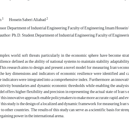
1
2
an
Hossein Saberi Aliabad
ssor, Department of Industrial Engineering, Faculty of Engineering, Imam Hossein U
uthor: Ph.D. Student, Department of Industrial Engineering, Faculty of Engineerin
mplex world, soft threats, particularly in the economic sphere, have become strate
ience, defined as the ability of national systems to maintain stability, adaptability,
his research aims to design and present a novel model for measuring Iran's econom
the key dimensions and indicators of economic resilience were identified and ca
se indicators were integrated into a comprehensive index. Furthermore, an innov
sitivity boundaries and dynamic economic thresholds, while enabling the analysis 
l offers higher flexibility and precision in representing the actual state of Ira
f this innovative approach enable policymakers to make more accurate, rapid, and e
 this study is the design of a localized and dynamic framework for measuring Iran's ec
 to other countries. The results of this study can serve as a scientific basis for st
rgaining power in the international arena.