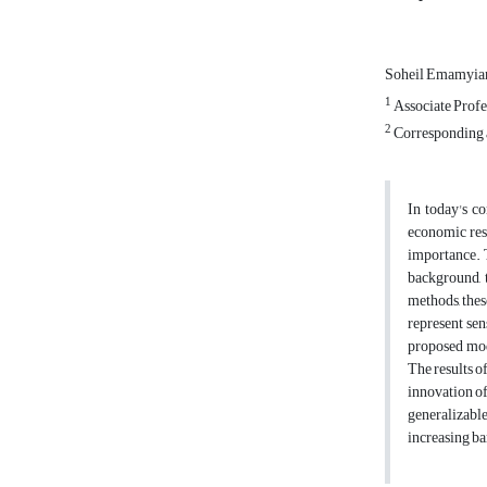
Soheil Emamyi
1
Associate Profe
2
Corresponding a
In today's co
economic resil
importance. T
background, 
methods, the
represent sen
proposed mode
The results o
innovation of
generalizable
increasing ba