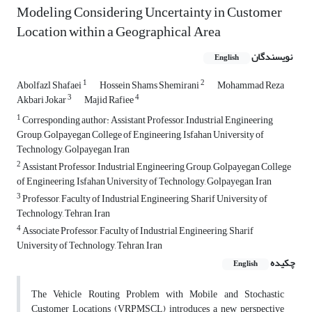
Modeling Considering Uncertainty in Customer
Location within a Geographical Area
نویسندگان
English
1
2
Abolfazl Shafaei
Hossein Shams Shemirani
Mohammad Reza
3
4
Akbari Jokar
Majid Rafiee
1
Corresponding author: Assistant Professor, Industrial Engineering
Group, Golpayegan College of Engineering, Isfahan University of
Technology, Golpayegan, Iran
2
Assistant Professor, Industrial Engineering Group, Golpayegan College
of Engineering, Isfahan University of Technology, Golpayegan, Iran
3
Professor, Faculty of Industrial Engineering, Sharif University of
Technology, Tehran, Iran
4
Associate Professor, Faculty of Industrial Engineering, Sharif
University of Technology, Tehran, Iran
چکیده
English
The Vehicle Routing Problem with Mobile and Stochastic
Customer Locations (VRPMSCL) introduces a new perspective