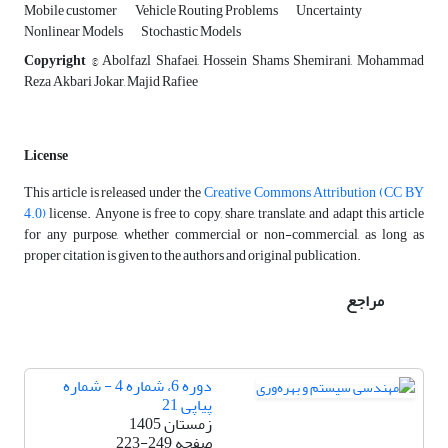
Mobile customer
Vehicle Routing Problems
Uncertainty
Nonlinear Models
Stochastic Models
Copyright
© Abolfazl Shafaei, Hossein Shams Shemirani, Mohammad
Reza Akbari Jokar, Majid Rafiee
License
This article is released under the
Creative Commons Attribution (CC BY
4.0)
license. Anyone is free to copy, share, translate, and adapt this article
for any purpose, whether commercial or non-commercial, as long as
proper citation is given to the authors and original publication.
مراجع
دوره 6، شماره 4 - شماره
پیاپی 21
زمستان 1405
صفحه
223-249