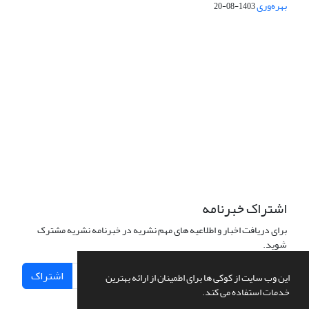
بهره‌وری
1403-08-20
دسترسی به مقالات فصلنامه علمی «مهندسی سیستم و بهره‌وری»
آزاد است.
این نشریه تحت مجوز
ارجاع 4.0 بین المللی قرار دارد.
Creative Commons
The journal is licensed under Creative Commons Attribution 4.0
International license (CC BY 4.0)
اشتراک خبرنامه
برای دریافت اخبار و اطلاعیه های مهم نشریه در خبرنامه نشریه مشترک
شوید.
اشتراک
این وب سایت از کوکی ها برای اطمینان از ارائه بهترین
خدمات استفاده می کند.