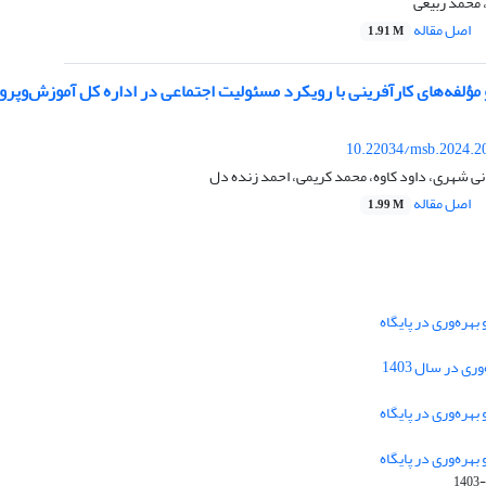
، محمد ربیعی
اصل مقاله
1.91 M
 مؤلفه‌های کارآفرینی با رویکرد مسئولیت اجتماعی در اداره کل آموزش‌وپر
10.22034/msb.2024.2
ی شهری، داود کاوه، محمد کریمی، احمد زنده دل
اصل مقاله
1.99 M
هره‌وری در پایگاه
دسترسی به مقالات فصلنامه علمی «مهندسی
 در سال 1403
سیستم و بهره‌وری» آزاد است.
هره‌وری در پایگاه
هره‌وری در پایگاه
این نشریه تحت مجوز
ارجاع 4.0 بین
Creative Commons
1403-
المللی قرار دارد.