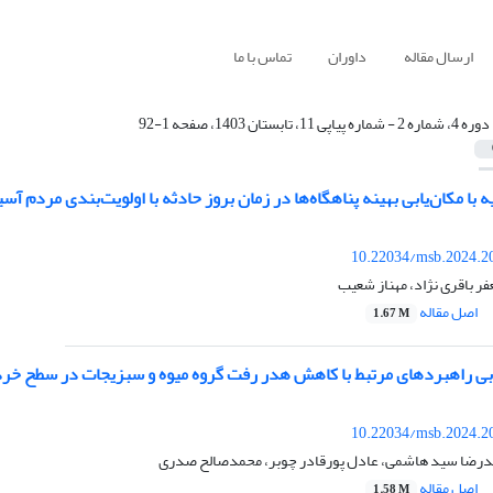
ارسال مقاله
داوران
تماس با ما
دوره 4، شماره 2 - شماره پیاپی 11، تابستان 1403، صفحه 1-92
لیه با مکان‌یابی بهینه پناهگاه‌ها در زمان بروز حادثه با اولویت‌بندی م
10.22034/msb.2024.2
ر باقری نژاد، مهناز شعیب
اصل مقاله
1.67 M
ابی راهبردهای مرتبط با کاهش هدر رفت گروه میوه و سبزیجات در سطح خ
10.22034/msb.2024.2
درضا سید هاشمی، عادل پورقادر چوبر، محمدصالح صدری
اصل مقاله
1.58 M